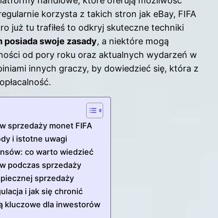
latformy handlowe, które oferują możliwość
gularnie korzysta z takich stron jak eBay, FIFA
 już tu trafiłeś to odkryj
skuteczne techniki
m posiada swoje zasady
, a niektóre mogą
ności od pory roku oraz aktualnych wydarzeń w
niami innych graczy, by dowiedzieć się, która z
opłacalność.
w sprzedaży monet FIFA
y i istotne uwagi
insów: co warto wiedzieć
stw podczas sprzedaży
zpiecznej sprzedaży
acja i jak się chronić
ą kluczowe dla inwestorów