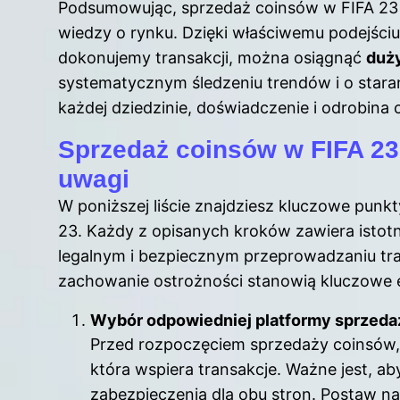
Podsumowując, sprzedaż coinsów w FIFA 23 w
wiedzy o rynku. Dzięki właściwemu podejściu
dokonujemy transakcji, można osiągnąć
duż
systematycznym śledzeniu trendów i o stara
każdej dziedzinie, doświadczenie i odrobina c
Sprzedaż coinsów w FIFA 23:
uwagi
W poniższej liście znajdziesz kluczowe pun
23. Każdy z opisanych kroków zawiera istot
legalnym i bezpiecznym przeprowadzaniu tran
zachowanie ostrożności stanowią kluczowe e
Wybór odpowiedniej platformy sprzed
Przed rozpoczęciem sprzedaży coinsów,
która wspiera transakcje. Ważne jest, ab
zabezpieczenia dla obu stron. Postaw n