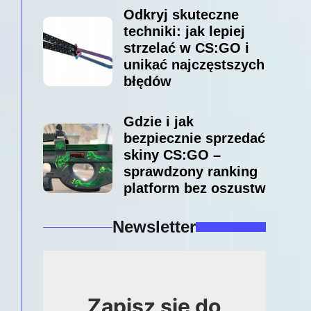
Odkryj skuteczne
techniki: jak lepiej
strzelać w CS:GO i
unikać najczęstszych
błędów
Gdzie i jak
bezpiecznie sprzedać
skiny CS:GO –
sprawdzony ranking
platform bez oszustw
Newsletter
Zapisz się do