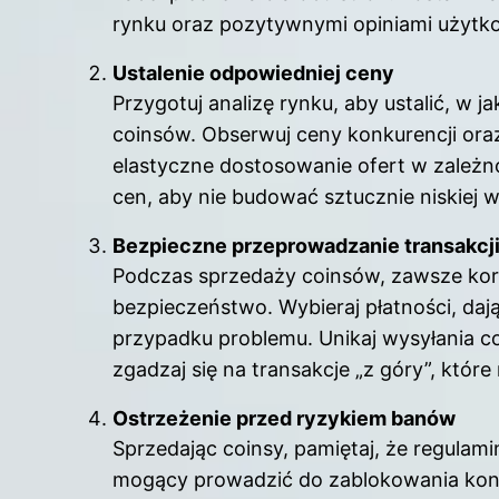
rynku oraz pozytywnymi opiniami użytk
Ustalenie odpowiedniej ceny
Przygotuj analizę rynku, aby ustalić, w 
coinsów. Obserwuj ceny konkurencji ora
elastyczne dostosowanie ofert w zależnoś
cen, aby nie budować sztucznie niskiej 
Bezpieczne przeprowadzanie transakcj
Podczas sprzedaży coinsów, zawsze korz
bezpieczeństwo. Wybieraj płatności, da
przypadku problemu. Unikaj wysyłania co
zgadzaj się na transakcje „z góry”, któ
Ostrzeżenie przed ryzykiem banów
Sprzedając coinsy, pamiętaj, że regulam
mogący prowadzić do zablokowania kon