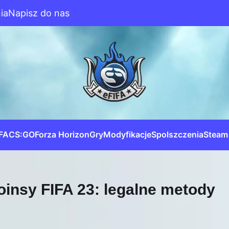
ia
Napisz do nas
IFA
CS:GO
Forza Horizon
Gry
Modyfikacje
Spolszczenia
Steam
oinsy FIFA 23: legalne metody