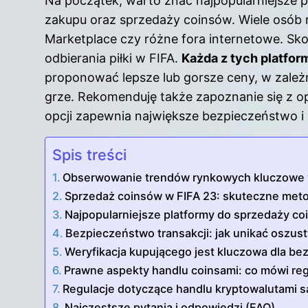
Na początek, warto znać najpopularniejsze p
zakupu oraz sprzedaży coinsów. Wiele osób re
Marketplace czy różne fora internetowe. Skoro
odbierania piłki w FIFA
.
Każda z tych platfor
proponować lepsze lub gorsze ceny, w zależ
grze. Rekomenduję także zapoznanie się z opi
opcji zapewnia największe bezpieczeństwo i 
Spis treści
Obserwowanie trendów rynkowych kluczowe 
Sprzedaż coinsów w FIFA 23: skuteczne metod
Najpopularniejsze platformy do sprzedaży co
Bezpieczeństwo transakcji: jak unikać oszu
Weryfikacja kupującego jest kluczowa dla be
Prawne aspekty handlu coinsami: co mówi regul
Regulacje dotyczące handlu kryptowalutami s
Najczęstsze pytania i odpowiedzi (FAQ)