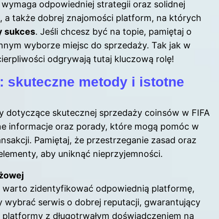
ymaga odpowiedniej strategii oraz solidnej
, a także dobrej znajomości platform, na których
y sukces
. Jeśli chcesz być na topie, pamiętaj o
nnym wyborze miejsc do sprzedaży. Tak jak w
ierpliwości odgrywają tutaj kluczową rolę!
 skuteczne metody i istotne
kty dotyczące skutecznej sprzedaży coinsów w FIFA
ne informacje oraz porady, które mogą pomóc w
sakcji. Pamiętaj, że przestrzeganie zasad oraz
lementy, aby uniknąć nieprzyjemności.
ażowej
 warto zidentyfikować odpowiednią platformę,
y wybrać serwis o dobrej reputacji, gwarantujący
a platformy z długotrwałym doświadczeniem na