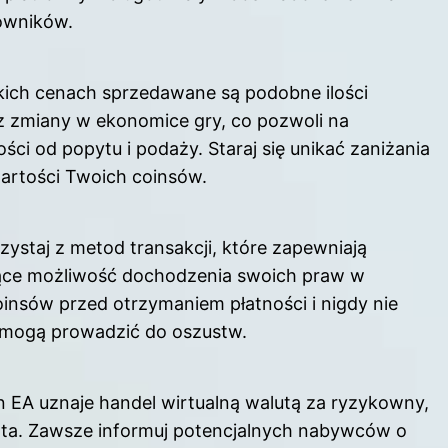
owników.
jakich cenach sprzedawane są podobne ilości
z zmiany w ekonomice gry, co pozwoli na
ci od popytu i podaży. Staraj się unikać zaniżania
wartości Twoich coinsów.
i
ystaj z metod transakcji, które zapewniają
jące możliwość dochodzenia swoich praw w
insów przed otrzymaniem płatności i nigdy nie
re mogą prowadzić do oszustw.
in EA uznaje handel wirtualną walutą za ryzykowny,
ta. Zawsze informuj potencjalnych nabywców o