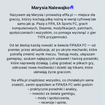
Marysia Nalewajko
Nazywam się Marysia i prowadzę efifa.pl — miejsce dla
graczy, którzy kochają piłkę nożną w wersji cyfrowej tak
samo jak ja. Piszę o FIFA, EA Sports FC, grach
komputerowych, Steamie, modyfikacjach, patchach,
spolszczeniach i wszystkim, co pomaga wycisnąć z gier
110% przyjemności.
Od lat śledzę każdą nowość w świecie FIFA/EA FC — od
premier, przez aktualizacje, aż po ukryte mechaniki, które
potrafią zmienić wynik meczu. Testuję mody, ulepszam
gameplay, szukam najlepszych ustawień i tworzę poradniki,
które naprawdę działają. Lubię grzebać w plikach gry,
odkrywać nowe możliwości i dzielić się trikami, które
ułatwiają życie graczom.
Na efifa.pl znajdziesz wszystko, co chciałabym sama
znaleźć, zanim spędziłam w FIFA/EA FC setki godzin:
– praktyczne poradniki i analizy,
– nowości ze świata gamingu,
– mody i spolszczenia,
– recenzje i opinie,