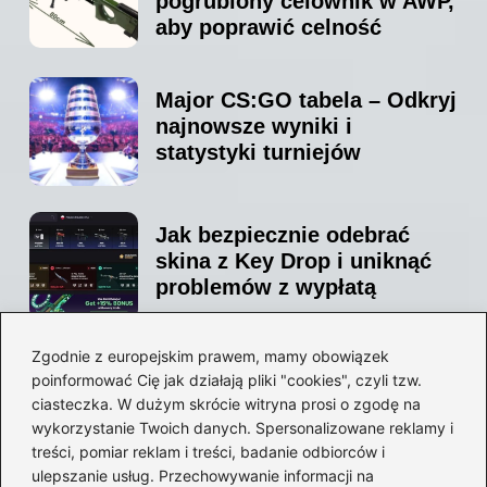
pogrubiony celownik w AWP,
aby poprawić celność
Major CS:GO tabela – Odkryj
najnowsze wyniki i
statystyki turniejów
Jak bezpiecznie odebrać
skina z Key Drop i uniknąć
problemów z wypłatą
Zgodnie z europejskim prawem, mamy obowiązek
Odkryj skuteczne techniki:
poinformować Cię jak działają pliki "cookies", czyli tzw.
jak lepiej strzelać w CS:GO i
ciasteczka. W dużym skrócie witryna prosi o zgodę na
unikać najczęstszych błędów
wykorzystanie Twoich danych. Spersonalizowane reklamy i
treści, pomiar reklam i treści, badanie odbiorców i
ulepszanie usług. Przechowywanie informacji na