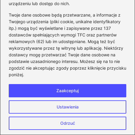
Gdzie i jak bezpiecznie
urządzeniu lub dostęp do nich.
sprzedać skiny CS:GO –
Twoje dane osobowe będą przetwarzane, a informacje z
sprawdzony ranking
Twojego urządzenia (pliki cookie, unikalne identyfikatory
platform bez oszustw
itp.) mogą być wyświetlane i zapisywane przez 137
dostawców spełniających wymogi TFC oraz partnerów
Newsletter
reklamowych (62) lub im udostępniane. Mogą też być
wykorzystywane przez tę witrynę lub aplikację. Niektórzy
dostawcy mogę przetwarzać Twoje dane osobowe na
podstawie uzasadnionego interesu. Możesz się na to nie
zgodzić nie akceptując zgody poprzez kliknięcie przycisku
Zapisz się do
poniżej.
newslettera
Zaakceptuj
Bądź na bieżąco z aktualnościami i
Ustawienia
ogłoszeniami. Zapisz się korzystając ze
swojego adresu email.
Odrzuć
Adres email