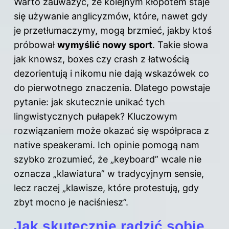
Warto zauważyć, że kolejnym kłopotem staje
się używanie anglicyzmów, które, nawet gdy
je przetłumaczymy, mogą brzmieć, jakby ktoś
próbował
wymyślić nowy sport
. Takie słowa
jak knowsz, boxes czy crash z łatwością
dezorientują i nikomu nie dają wskazówek co
do pierwotnego znaczenia. Dlatego powstaje
pytanie: jak skutecznie unikać tych
lingwistycznych pułapek? Kluczowym
rozwiązaniem może okazać się współpraca z
native speakerami. Ich opinie pomogą nam
szybko zrozumieć, że „keyboard” wcale nie
oznacza „klawiatura” w tradycyjnym sensie,
lecz raczej „klawisze, które protestują, gdy
zbyt mocno je naciśniesz”.
Jak skutecznie radzić sobie