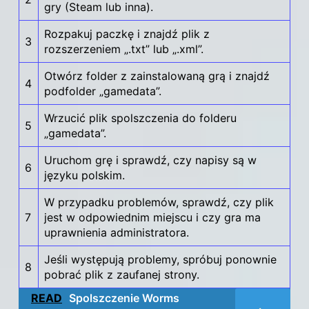
gry
(Steam lub inna).
Rozpakuj paczkę i znajdź plik z
3
rozszerzeniem „.txt” lub „.xml”.
Otwórz folder z zainstalowaną grą i znajdź
4
podfolder „gamedata”.
Wrzucić plik spolszczenia do folderu
5
„gamedata”.
Uruchom grę i sprawdź, czy napisy są w
6
języku polskim.
W przypadku problemów, sprawdź, czy plik
7
jest w odpowiednim miejscu i czy gra ma
uprawnienia administratora.
Jeśli występują problemy, spróbuj ponownie
8
pobrać plik z zaufanej strony.
READ
Spolszczenie Worms