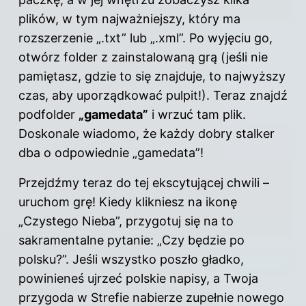
plików, w tym najważniejszy, który ma
rozszerzenie „.txt” lub „.xml”. Po wyjęciu go,
otwórz folder z zainstalowaną grą (jeśli nie
pamiętasz, gdzie to się znajduje, to najwyższy
czas, aby uporządkować pulpit!). Teraz znajdź
podfolder
„gamedata”
i wrzuć tam plik.
Doskonale wiadomo, że każdy dobry stalker
dba o odpowiednie „gamedata”!
Przejdźmy teraz do tej ekscytującej chwili –
uruchom grę! Kiedy klikniesz na ikonę
„Czystego Nieba”, przygotuj się na to
sakramentalne pytanie: „Czy będzie po
polsku?”. Jeśli wszystko poszło gładko,
powinieneś ujrzeć polskie napisy, a Twoja
przygoda w Strefie nabierze zupełnie nowego