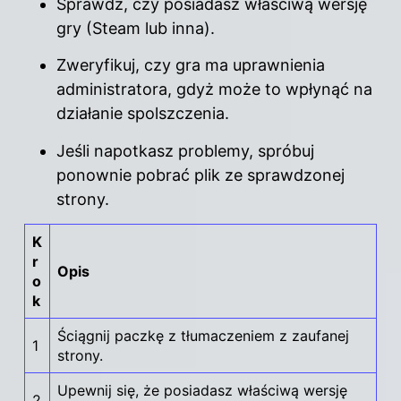
Sprawdź, czy posiadasz właściwą wersję
gry (Steam lub inna).
Zweryfikuj, czy gra ma uprawnienia
administratora, gdyż może to wpłynąć na
działanie spolszczenia.
Jeśli napotkasz problemy, spróbuj
ponownie pobrać plik ze sprawdzonej
strony.
K
r
Opis
o
k
Ściągnij paczkę z tłumaczeniem z zaufanej
1
strony.
Upewnij się, że posiadasz właściwą wersję
2