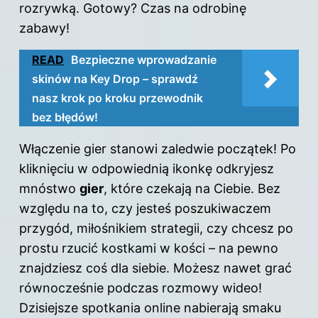
rozrywką. Gotowy? Czas na odrobinę
zabawy!
READ
Bezpieczne wprowadzanie
skinów na Key Drop – sprawdź
nasz krok po kroku przewodnik
bez błędów!
Włączenie
gier
stanowi zaledwie początek! Po
kliknięciu w odpowiednią ikonkę odkryjesz
mnóstwo
gier
, które czekają na Ciebie. Bez
względu na to, czy jesteś poszukiwaczem
przygód, miłośnikiem strategii, czy chcesz po
prostu rzucić kostkami w kości – na pewno
znajdziesz coś dla siebie. Możesz nawet grać
równocześnie podczas rozmowy wideo!
Dzisiejsze spotkania online nabierają smaku