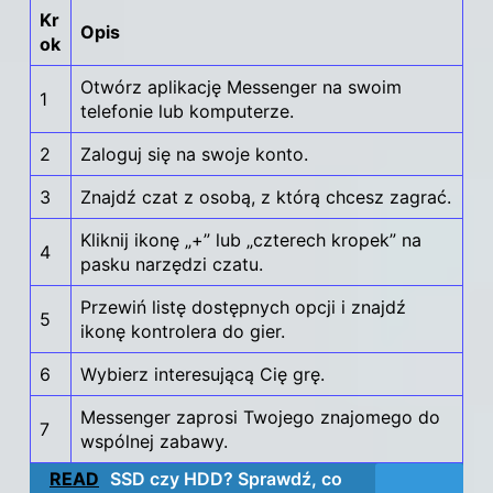
Kr
Opis
ok
Otwórz aplikację Messenger na swoim
1
telefonie lub komputerze.
2
Zaloguj się
na swoje konto
.
3
Znajdź czat z osobą, z którą chcesz zagrać.
Kliknij ikonę „+” lub „czterech kropek” na
4
pasku narzędzi czatu.
Przewiń listę dostępnych opcji i znajdź
5
ikonę kontrolera do gier.
6
Wybierz interesującą Cię grę.
Messenger zaprosi Twojego znajomego do
7
wspólnej zabawy.
READ
SSD czy HDD? Sprawdź, co