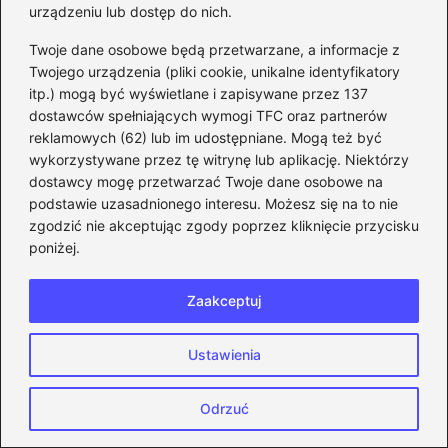
urządzeniu lub dostęp do nich.
Adres email
*
Twoje dane osobowe będą przetwarzane, a informacje z
Twojego urządzenia (pliki cookie, unikalne identyfikatory
itp.) mogą być wyświetlane i zapisywane przez 137
Witryna internetowa
dostawców spełniających wymogi TFC oraz partnerów
reklamowych (62) lub im udostępniane. Mogą też być
wykorzystywane przez tę witrynę lub aplikację. Niektórzy
dostawcy mogę przetwarzać Twoje dane osobowe na
Zapamiętaj moje dane w tej przeglądarce
podczas pisania kolejnych komentarzy.
podstawie uzasadnionego interesu. Możesz się na to nie
zgodzić nie akceptując zgody poprzez kliknięcie przycisku
poniżej.
Zaakceptuj
Poczytaj więcej
Ustawienia
Odrzuć