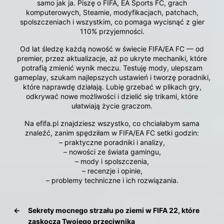
samo jak ja. Piszę o FIFA, EA Sports FC, grach
komputerowych, Steamie, modyfikacjach, patchach,
spolszczeniach i wszystkim, co pomaga wycisnąć z gier
110% przyjemności.
Od lat śledzę każdą nowość w świecie FIFA/EA FC — od
premier, przez aktualizacje, aż po ukryte mechaniki, które
potrafią zmienić wynik meczu. Testuję mody, ulepszam
gameplay, szukam najlepszych ustawień i tworzę poradniki,
które naprawdę działają. Lubię grzebać w plikach gry,
odkrywać nowe możliwości i dzielić się trikami, które
ułatwiają życie graczom.
Na efifa.pl znajdziesz wszystko, co chciałabym sama
znaleźć, zanim spędziłam w FIFA/EA FC setki godzin:
– praktyczne poradniki i analizy,
– nowości ze świata gamingu,
– mody i spolszczenia,
– recenzje i opinie,
– problemy techniczne i ich rozwiązania.
←
Sekrety mocnego strzału po ziemi w FIFA 22, które
zaskoczą Twojego przeciwnika