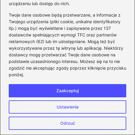
urządzeniu lub dostęp do nich.
Twoje dane osobowe będą przetwarzane, a informacje z
Twojego urządzenia (pliki cookie, unikalne identyfikatory
itp.) mogą być wyświetlane i zapisywane przez 137
dostawców spełniających wymogi TFC oraz partnerów
reklamowych (62) lub im udostępniane. Mogą też być
Esport: jakie gry kształtują przyszłość
wykorzystywane przez tę witrynę lub aplikację. Niektórzy
rywalizacji elektronicznej?
dostawcy mogę przetwarzać Twoje dane osobowe na
2026-06-06
podstawie uzasadnionego interesu. Możesz się na to nie
zgodzić nie akceptując zgody poprzez kliknięcie przycisku
poniżej.
Zaakceptuj
Ustawienia
CS:GO
Odrzuć
Wskazówki, jak skutecznie
użyć komendy na