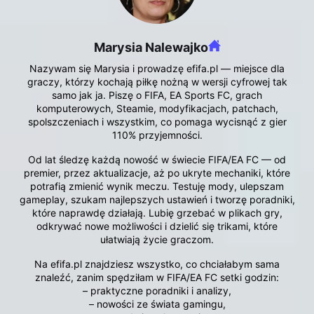
Marysia Nalewajko
Nazywam się Marysia i prowadzę efifa.pl — miejsce dla
graczy, którzy kochają piłkę nożną w wersji cyfrowej tak
samo jak ja. Piszę o FIFA, EA Sports FC, grach
komputerowych, Steamie, modyfikacjach, patchach,
spolszczeniach i wszystkim, co pomaga wycisnąć z gier
110% przyjemności.
Od lat śledzę każdą nowość w świecie FIFA/EA FC — od
premier, przez aktualizacje, aż po ukryte mechaniki, które
potrafią zmienić wynik meczu. Testuję mody, ulepszam
gameplay, szukam najlepszych ustawień i tworzę poradniki,
które naprawdę działają. Lubię grzebać w plikach gry,
odkrywać nowe możliwości i dzielić się trikami, które
ułatwiają życie graczom.
Na efifa.pl znajdziesz wszystko, co chciałabym sama
znaleźć, zanim spędziłam w FIFA/EA FC setki godzin:
– praktyczne poradniki i analizy,
– nowości ze świata gamingu,