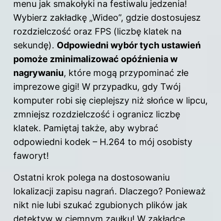
menu jak smakołyki na festiwalu jedzenia!
Wybierz zakładkę „Wideo”, gdzie dostosujesz
rozdzielczość oraz FPS (liczbę klatek na
sekundę).
Odpowiedni wybór tych ustawień
pomoże zminimalizować opóźnienia w
nagrywaniu
, które mogą przypominać złe
imprezowe gigi! W przypadku, gdy Twój
komputer robi się cieplejszy niż słońce w lipcu,
zmniejsz rozdzielczość i ogranicz liczbę
klatek. Pamiętaj także, aby wybrać
odpowiedni kodek – H.264 to mój osobisty
faworyt!
Ostatni krok polega na dostosowaniu
lokalizacji zapisu nagrań. Dlaczego? Ponieważ
nikt nie lubi szukać zgubionych plików jak
detektyw w ciemnym zaułku! W zakładce