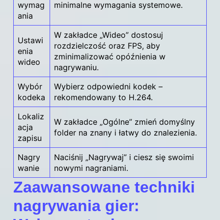
wymag
minimalne wymagania systemowe.
ania
W zakładce „Wideo” dostosuj
Ustawi
rozdzielczość oraz FPS, aby
enia
zminimalizować opóźnienia w
wideo
nagrywaniu.
Wybór
Wybierz odpowiedni kodek –
kodeka
rekomendowany to H.264.
Lokaliz
W zakładce „Ogólne” zmień domyślny
acja
folder na znany i łatwy do znalezienia.
zapisu
Nagry
Naciśnij „Nagrywaj” i ciesz się swoimi
wanie
nowymi nagraniami.
Zaawansowane techniki
nagrywania gier: