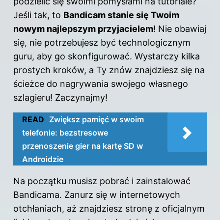
podzielić się swoimi pomysłami na tutoriale?
Jeśli tak, to
Bandicam stanie się Twoim
nowym najlepszym przyjacielem
! Nie obawiaj
się, nie potrzebujesz być technologicznym
guru, aby go skonfigurować. Wystarczy kilka
prostych kroków, a Ty znów znajdziesz się na
ścieżce do nagrywania swojego własnego
szlagieru! Zaczynajmy!
READ
Zwiększ pamięć w swoim
telefonie: bezstresowe
przenoszenie gier na kartę SD w
Androidzie
Na początku musisz pobrać i zainstalować
Bandicama. Zanurz się w internetowych
otchłaniach, aż znajdziesz stronę z oficjalnym