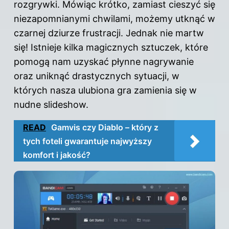
rozgrywki. Mówiąc krótko, zamiast cieszyć się
niezapomnianymi chwilami, możemy utknąć w
czarnej dziurze frustracji. Jednak nie martw
się! Istnieje kilka magicznych sztuczek, które
pomogą nam uzyskać płynne nagrywanie
oraz uniknąć drastycznych sytuacji, w
których nasza ulubiona gra zamienia się w
nudne slideshow.
READ
Gamvis czy Diablo – który z
tych foteli gwarantuje najwyższy
komfort i jakość?