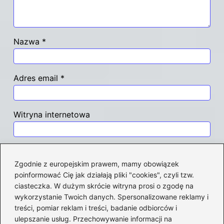
Nazwa
*
Adres email
*
Witryna internetowa
Zapamiętaj moje dane w tej przeglądarce
podczas pisania kolejnych komentarzy.
Zgodnie z europejskim prawem, mamy obowiązek
poinformować Cię jak działają pliki "cookies", czyli tzw.
ciasteczka. W dużym skrócie witryna prosi o zgodę na
wykorzystanie Twoich danych. Spersonalizowane reklamy i
treści, pomiar reklam i treści, badanie odbiorców i
Poczytaj więcej
ulepszanie usług. Przechowywanie informacji na