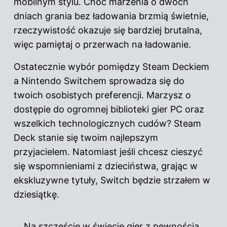
mobilnym stylu. Choć marzenia o dwóch
dniach grania bez ładowania brzmią świetnie,
rzeczywistość okazuje się bardziej brutalna,
więc pamiętaj o przerwach na ładowanie.
Ostatecznie wybór pomiędzy Steam Deckiem
a Nintendo Switchem sprowadza się do
twoich osobistych preferencji. Marzysz o
dostępie do ogromnej biblioteki gier PC oraz
wszelkich technologicznych cudów? Steam
Deck stanie się twoim najlepszym
przyjacielem. Natomiast jeśli chcesz cieszyć
się wspomnieniami z dzieciństwa, grając w
ekskluzywne
tytuły
, Switch będzie strzałem w
dziesiątkę.
Na szczęście w świecie gier z pewnością