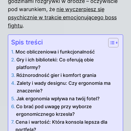
godzinami rozgrywki w drodze – oczywiście
pod warunkiem, że
nie wyczerpiesz się
psychicznie w trakcie emocjonującego boss
fightu
.
Spis treści
Moc obliczeniowa i funkcjonalność
Gry i ich biblioteki: Co oferują obie
platformy?
Różnorodność gier i komfort grania
Zalety i wady designu: Czy ergonomia ma
znaczenie?
Jak ergonomia wpływa na twój fotel?
Co brać pod uwagę przy wyborze
ergonomicznego krzesła?
Cena i wartość: Która konsola lepsza dla
portfela?