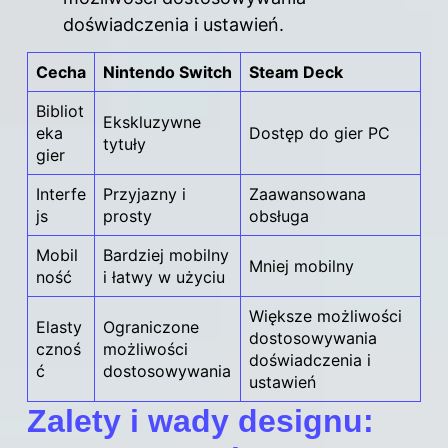
doświadczenia i ustawień.
Cecha
Nintendo Switch
Steam Deck
Bibliot
Ekskluzywne
eka
Dostęp do gier PC
tytuły
gier
Interfe
Przyjazny i
Zaawansowana
js
prosty
obsługa
Mobil
Bardziej mobilny
Mniej mobilny
ność
i łatwy w użyciu
Większe możliwości
Elasty
Ograniczone
dostosowywania
cznoś
możliwości
doświadczenia i
ć
dostosowywania
ustawień
Zalety i wady designu: