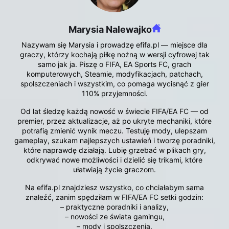
Marysia Nalewajko
Nazywam się Marysia i prowadzę efifa.pl — miejsce dla
graczy, którzy kochają piłkę nożną w wersji cyfrowej tak
samo jak ja. Piszę o FIFA, EA Sports FC, grach
komputerowych, Steamie, modyfikacjach, patchach,
spolszczeniach i wszystkim, co pomaga wycisnąć z gier
110% przyjemności.
Od lat śledzę każdą nowość w świecie FIFA/EA FC — od
premier, przez aktualizacje, aż po ukryte mechaniki, które
potrafią zmienić wynik meczu. Testuję mody, ulepszam
gameplay, szukam najlepszych ustawień i tworzę poradniki,
które naprawdę działają. Lubię grzebać w plikach gry,
odkrywać nowe możliwości i dzielić się trikami, które
ułatwiają życie graczom.
Na efifa.pl znajdziesz wszystko, co chciałabym sama
znaleźć, zanim spędziłam w FIFA/EA FC setki godzin:
– praktyczne poradniki i analizy,
– nowości ze świata gamingu,
– mody i spolszczenia,