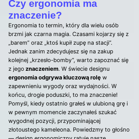
Czy ergonomia ma
znaczenie?
Ergonomia to termin, który dla wielu osób
brzmi jak czarna magia. Czasami kojarzy się z
„barem” oraz „ktoś kupił zupę na stacji”.
Jednak zanim zdecydujesz się na zakup
kolejnej „krzesło-bomby”, warto zapoznać się
z jego
znaczeniem
. W świecie designu
ergonomia odgrywa kluczową rolę
w
zapewnieniu wygody oraz wydajności. W
końcu, drogie poduszki, to ma znaczenie!
Pomyśl, kiedy ostatnio grałeś w ulubioną grę i
w pewnym momencie zaczynałeś szukać
wygodnej pozycji, przypominającej
złotoustego kameleona. Powiedzmy to głośno
— design ergonomiczny ratuje nasze