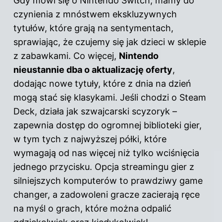
Gdy mówi się o Nintendo Switch, mamy do
czynienia z mnóstwem ekskluzywnych
tytułów, które grają na sentymentach,
sprawiając, że czujemy się jak dzieci w sklepie
z zabawkami. Co więcej,
Nintendo
nieustannie dba o aktualizację oferty
,
dodając nowe tytuły, które z dnia na dzień
mogą stać się klasykami. Jeśli chodzi o
Steam
Deck, działa jak szwajcarski scyzoryk –
zapewnia dostęp do ogromnej biblioteki gier,
w tym tych z najwyższej półki, które
wymagają od nas więcej niż tylko wciśnięcia
jednego przycisku. Opcja streamingu gier z
silniejszych komputerów to prawdziwy game
changer, a zadowoleni gracze zacierają ręce
na myśl o grach, które można odpalić