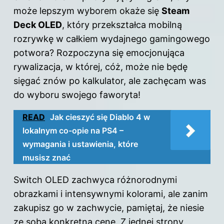
może lepszym wyborem okaże się
Steam
Deck OLED
, który przekształca mobilną
rozrywkę w całkiem wydajnego gamingowego
potwora? Rozpoczyna się emocjonująca
rywalizacja, w której, cóż, może nie będę
sięgać znów po kalkulator, ale zachęcam was
do wyboru swojego faworyta!
READ
Jak cieszyć się Diablo 4 w
lokalnym co-opie na PS4 –
wymagania i ustawienia, które
musisz znać
Switch OLED zachwyca różnorodnymi
obrazkami i intensywnymi kolorami, ale zanim
zakupisz go w zachwycie, pamiętaj, że niesie
ze sobą konkretną cenę. Z jednej strony