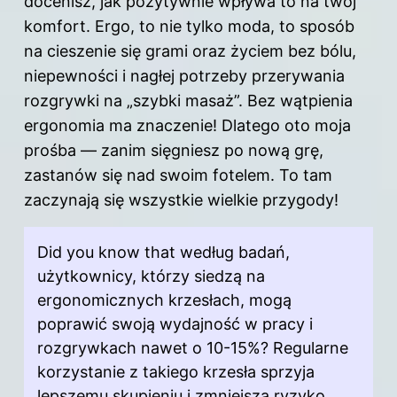
docenisz, jak pozytywnie wpływa to na twój
komfort. Ergo, to nie tylko moda, to sposób
na cieszenie się grami oraz życiem bez bólu,
niepewności i nagłej potrzeby przerywania
rozgrywki na „szybki masaż”. Bez wątpienia
ergonomia ma znaczenie! Dlatego oto moja
prośba — zanim sięgniesz po nową grę,
zastanów się nad swoim fotelem. To tam
zaczynają się wszystkie wielkie przygody!
Did you know that według badań,
użytkownicy, którzy siedzą na
ergonomicznych krzesłach, mogą
poprawić swoją wydajność w pracy i
rozgrywkach nawet o 10-15%? Regularne
korzystanie z takiego krzesła sprzyja
lepszemu skupieniu i zmniejsza ryzyko