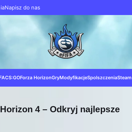
ia
Napisz do nas
IFA
CS:GO
Forza Horizon
Gry
Modyfikacje
Spolszczenia
Steam
Horizon 4 – Odkryj najlepsze