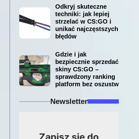
Odkryj skuteczne
techniki: jak lepiej
strzelać w CS:GO i
unikać najczęstszych
błędów
Gdzie i jak
bezpiecznie sprzedać
skiny CS:GO –
sprawdzony ranking
platform bez oszustw
Newsletter
Zapisz się do