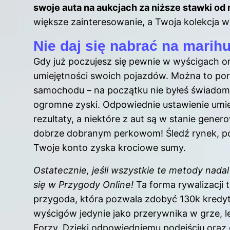
swoje auta na aukcjach za niższe stawki o
większe zainteresowanie, a Twoja kolekcja 
Nie daj się nabrać na marih
Gdy już poczujesz się pewnie w wyścigach o
umiejętności swoich pojazdów. Można to po
samochodu – na początku nie byłeś świadomy
ogromne zyski. Odpowiednie ustawienie umi
rezultaty, a niektóre z aut są w stanie gen
dobrze dobranym perkowom! Śledź rynek, po
Twoje konto zyska krociowe sumy.
Ostatecznie, jeśli wszystkie te metody nada
się w Przygody Online!
Ta forma rywalizacji 
przygoda, która pozwala zdobyć 130k kredytó
wyścigów jedynie jako przerywnika w grze, l
Forzy. Dzięki odpowiedniemu podejściu oraz 