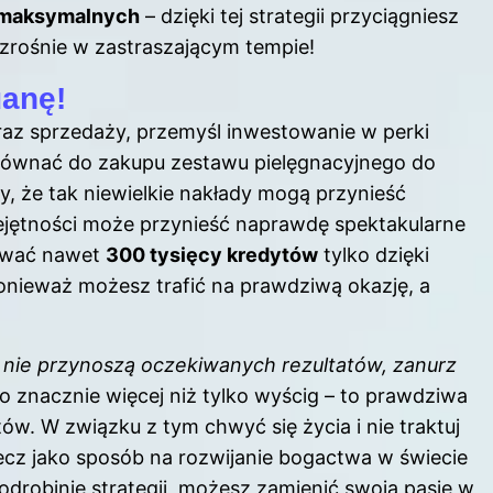
d maksymalnych
– dzięki tej strategii przyciągniesz
wzrośnie w zastraszającym tempie!
uanę!
raz sprzedaży, przemyśl inwestowanie w perki
równać do zakupu zestawu pielęgnacyjnego do
, że tak niewielkie nakłady mogą przynieść
ejętności może przynieść naprawdę spektakularne
erować nawet
300 tysięcy kredytów
tylko dzięki
nieważ możesz trafić na prawdziwą okazję, a
l nie przynoszą oczekiwanych rezultatów, zanurz
to znacznie więcej niż tylko wyścig – to prawdziwa
w. W związku z tym chwyć się życia i nie traktuj
ecz jako sposób na rozwijanie bogactwa w świecie
odrobinie strategii, możesz zamienić swoją pasję w