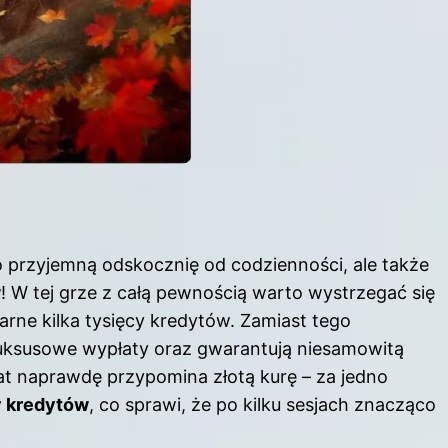
o przyjemną odskocznię od codzienności, ale także
w
! W tej grze z całą pewnością warto wystrzegać się
arne kilka tysięcy kredytów. Zamiast tego
w luksusowe wypłaty oraz gwarantują niesamowitą
iat naprawdę przypomina złotą kurę – za jedno
y kredytów
, co sprawi, że po kilku sesjach znacząco