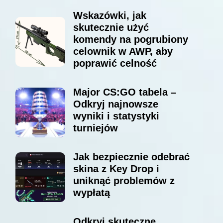
Wskazówki, jak
skutecznie użyć
komendy na pogrubiony
celownik w AWP, aby
poprawić celność
Major CS:GO tabela –
Odkryj najnowsze
wyniki i statystyki
turniejów
Jak bezpiecznie odebrać
skina z Key Drop i
uniknąć problemów z
wypłatą
Odkryj skuteczne