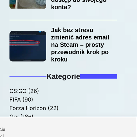
konta?
Jak bez stresu
zmienić adres email
na Steam – prosty
przewodnik krok po
kroku
Kategorie
CS:GO
(26)
FIFA
(90)
Forza Horizon
(22)
Gry
(186)
Modyfikacje
(42)
cie
Spolszczenia
(101)
 i