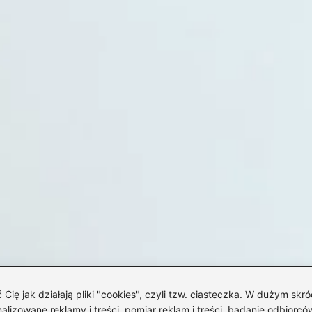
 jak działają pliki "cookies", czyli tzw. ciasteczka. W dużym skró
izowane reklamy i treści, pomiar reklam i treści, badanie odbiorców