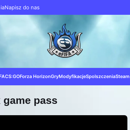
ia
Napisz do nas
IFA
CS:GO
Forza Horizon
Gry
Modyfikacje
Spolszczenia
Steam
x game pass