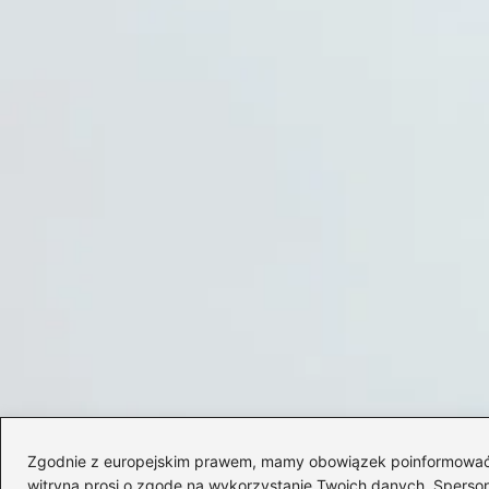
Zgodnie z europejskim prawem, mamy obowiązek poinformować Cię
witryna prosi o zgodę na wykorzystanie Twoich danych. Spersonal