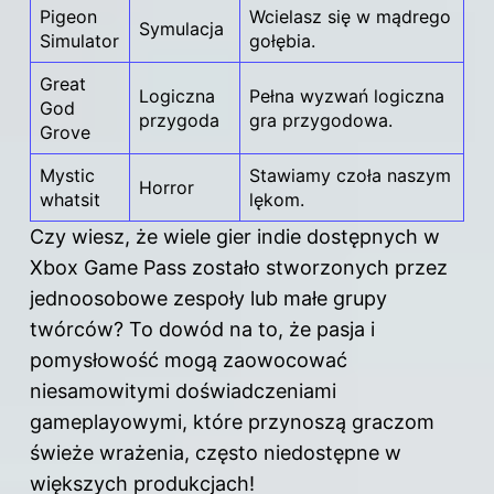
Pigeon
Wcielasz się w mądrego
Symulacja
Simulator
gołębia.
Great
Logiczna
Pełna wyzwań logiczna
God
przygoda
gra przygodowa.
Grove
Mystic
Stawiamy czoła naszym
Horror
whatsit
lękom.
Czy wiesz, że wiele gier indie dostępnych w
Xbox Game Pass zostało stworzonych przez
jednoosobowe zespoły lub małe grupy
twórców? To dowód na to, że pasja i
pomysłowość mogą zaowocować
niesamowitymi doświadczeniami
gameplayowymi, które przynoszą graczom
świeże wrażenia, często niedostępne w
większych produkcjach!