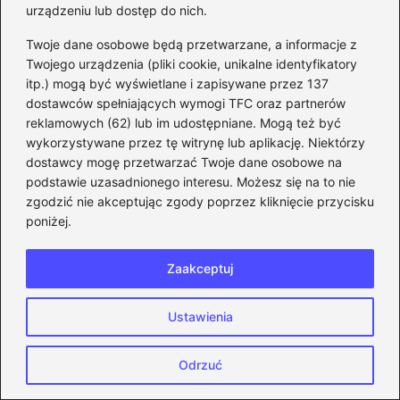
urządzeniu lub dostęp do nich.
Na efifa.pl znajdziesz wszystko, co chciałabym sama
znaleźć, zanim spędziłam w FIFA/EA FC setki godzin:
Twoje dane osobowe będą przetwarzane, a informacje z
– praktyczne poradniki i analizy,
– nowości ze świata gamingu,
Twojego urządzenia (pliki cookie, unikalne identyfikatory
– mody i spolszczenia,
itp.) mogą być wyświetlane i zapisywane przez 137
– recenzje i opinie,
dostawców spełniających wymogi TFC oraz partnerów
– problemy techniczne i ich rozwiązania.
reklamowych (62) lub im udostępniane. Mogą też być
wykorzystywane przez tę witrynę lub aplikację. Niektórzy
dostawcy mogę przetwarzać Twoje dane osobowe na
←
Spolszczanie Sims 4: Jak łatwo wprowadzić polski
podstawie uzasadnionego interesu. Możesz się na to nie
język do gry bez stresu
zgodzić nie akceptując zgody poprzez kliknięcie przycisku
→
Jak znaleźć i zainstalować spolszczenie do The
poniżej.
Walking Dead sezon 2?
Zaakceptuj
Dodaj komentarz
Ustawienia
Twój adres email nie zostanie opublikowany.
Odrzuć
Wymagane pola są oznaczone
*