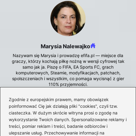
Marysia Nalewajko
Nazywam się Marysia i prowadzę efifa.pl — miejsce dla
graczy, którzy kochają piłkę nożną w wersji cyfrowej tak
samo jak ja. Piszę o FIFA, EA Sports FC, grach
komputerowych, Steamie, modyfikacjach, patchach,
spolszczeniach i wszystkim, co pomaga wycisnąć z gier
110% przyjemności.
Od lat śledzę każdą nowość w świecie FIFA/EA FC — od
Zgodnie z europejskim prawem, mamy obowiązek
premier, przez aktualizacje, aż po ukryte mechaniki, które
poinformować Cię jak działają pliki "cookies", czyli tzw.
potrafią zmienić wynik meczu. Testuję mody, ulepszam
gameplay, szukam najlepszych ustawień i tworzę poradniki,
ciasteczka. W dużym skrócie witryna prosi o zgodę na
które naprawdę działają. Lubię grzebać w plikach gry,
wykorzystanie Twoich danych. Spersonalizowane reklamy i
odkrywać nowe możliwości i dzielić się trikami, które
treści, pomiar reklam i treści, badanie odbiorców i
ułatwiają życie graczom.
ulepszanie usług. Przechowywanie informacji na