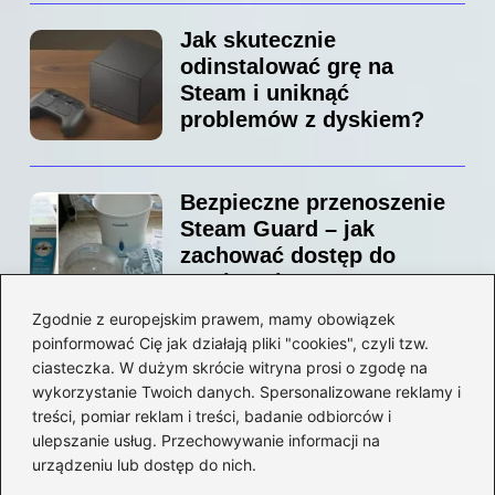
Jak skutecznie
odinstalować grę na
Steam i uniknąć
problemów z dyskiem?
Bezpieczne przenoszenie
Steam Guard – jak
zachować dostęp do
swojego konta?
Zgodnie z europejskim prawem, mamy obowiązek
poinformować Cię jak działają pliki "cookies", czyli tzw.
Jak bez stresu zmienić
ciasteczka. W dużym skrócie witryna prosi o zgodę na
adres email na Steam –
wykorzystanie Twoich danych. Spersonalizowane reklamy i
prosty przewodnik krok po
treści, pomiar reklam i treści, badanie odbiorców i
ulepszanie usług. Przechowywanie informacji na
kroku
urządzeniu lub dostęp do nich.