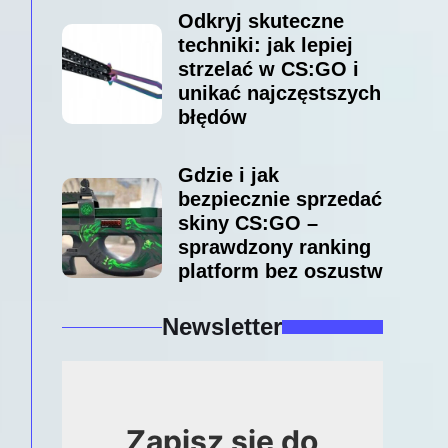
Odkryj skuteczne
techniki: jak lepiej
strzelać w CS:GO i
unikać najczęstszych
błędów
Gdzie i jak
bezpiecznie sprzedać
skiny CS:GO –
sprawdzony ranking
platform bez oszustw
Newsletter
Zapisz się do