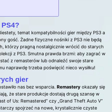
z PS4?
Niestety, temat kompatybilności
gier
między PS3 a
ony gość. Żadne fizyczne nośniki z PS3 nie będą
ych, którzy pragną nostalgicznie wrócić do starych
olekcji z PS3. Smutna prawda brzmi: aby zagrać w
stać z remasterów lub odnaleźć swoje stare
emu naprawdę trzeba poświęcić nieco wysiłku!
ych gier
zostawiło nas bez wsparcia.
Remastery
okazały się
ją, że stare produkcje dostają drugą szansę w
 Last of Us: Remastered” czy „Grand Theft Auto V”
tarczy spojrzeć na nowe, krystalicznie czyste