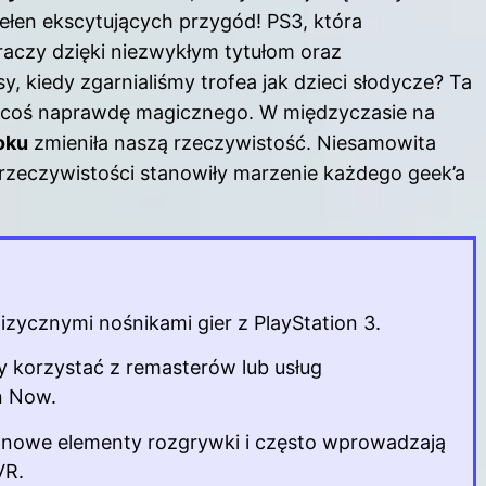
pełen ekscytujących przygód! PS3, która
graczy dzięki niezwykłym tytułom oraz
 kiedy zgarnialiśmy trofea jak dzieci słodycze? Ta
 coś naprawdę magicznego. W międzyczasie na
oku
zmieniła naszą rzeczywistość. Niesamowita
 rzeczywistości stanowiły marzenie każdego geek’a
 fizycznymi nośnikami
gier z
PlayStation 3.
y korzystać z remasterów lub usług
n Now.
ą nowe elementy rozgrywki i często wprowadzają
VR.