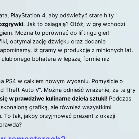
ta, PlayStation 4, aby odświeżyć stare hity i
rozgrywki
. Jak to osiągają? Otóż, w grę wchodzi
iem. Można to porównać do liftingu gier!
iki, optymalizację dźwięku oraz dodanie
zapominamy, iż gramy w produkcje z minionych lat.
 ulubionego bohatera w lepszej formie niż
ę na PS4 w całkiem nowym wydaniu. Pomyślcie o
and Theft Auto V”. Można odnieść wrażenie, że te gry
się w prawdziwe kulinarne dzieła sztuki
! Podczas
oskonaloną grafiką, ale również wszystkimi
. To tak, jakby przyjmować prezent z okazji
 prawda?