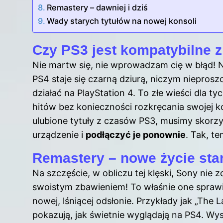
Remastery – dawniej i dziś
Wady starych tytułów na nowej konsoli
Czy PS3 jest kompatybilne 
Nie martw się, nie wprowadzam cię w błąd! 
PS4 staje się czarną dziurą, niczym nieprosz
działać na PlayStation 4. To złe wieści dla t
hitów bez konieczności rozkręcania swojej k
ulubione tytuły z czasów PS3, musimy skorzy
urządzenie i
podłączyć je ponownie
. Tak, t
Remastery – nowe życie star
Na szczęście, w obliczu tej klęski, Sony nie 
swoistym zbawieniem! To właśnie one sprawia
nowej, lśniącej odsłonie. Przykłady jak „The
pokazują, jak świetnie wyglądają na PS4. Wys