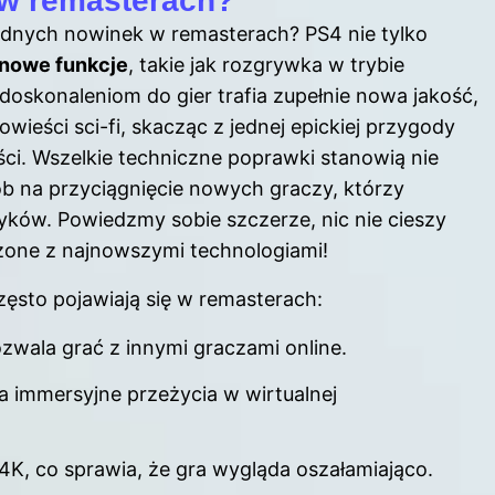
 w remasterach?
odnych nowinek w remasterach?
PS4
nie tylko
 nowe funkcje
, takie jak rozgrywka w trybie
udoskonaleniom do gier trafia zupełnie nowa jakość,
wieści sci-fi, skacząc z jednej epickiej przygody
ości. Wszelkie techniczne poprawki stanowią nie
sób na przyciągnięcie nowych graczy, którzy
syków. Powiedzmy sobie szczerze, nic nie cieszy
czone z najnowszymi technologiami!
zęsto pojawiają się w remasterach:
ozwala grać z innymi graczami online.
ia immersyjne przeżycia w wirtualnej
4K, co sprawia, że gra wygląda oszałamiająco.