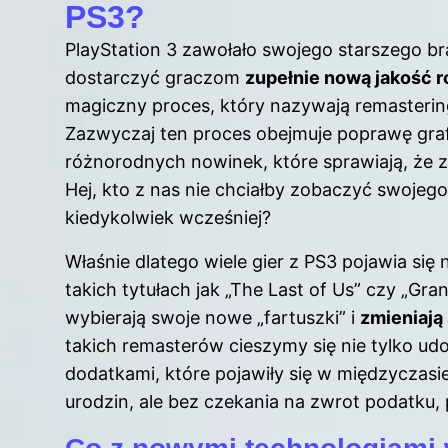
PS3?
PlayStation 3 zawołało swojego starszego bra
dostarczyć graczom
zupełnie nową jakość 
magiczny proces, który nazywają remastering
Zazwyczaj ten proces obejmuje poprawę graf
różnorodnych nowinek, które sprawiają, że 
Hej, kto z nas nie chciałby zobaczyć swojego
kiedykolwiek wcześniej?
Właśnie dlatego wiele gier z PS3 pojawia si
takich tytułach jak „The Last of Us” czy „Gr
wybierają swoje nowe „fartuszki” i
zmieniają 
takich remasterów cieszymy się nie tylko ud
dodatkami, które pojawiły się w międzyczasie
urodzin, ale bez czekania na zwrot podatku,