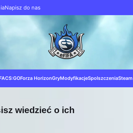
ia
Napisz do nas
IFA
CS:GO
Forza Horizon
Gry
Modyfikacje
Spolszczenia
Steam
isz wiedzieć o ich