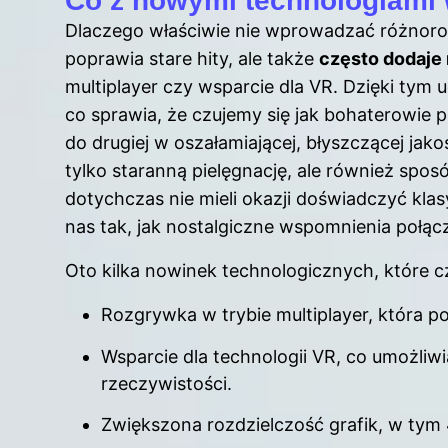
Co z nowymi technologiami
Dlaczego właściwie nie wprowadzać różnor
poprawia stare hity, ale także
często dodaje
multiplayer czy wsparcie dla VR. Dzięki tym 
co sprawia, że czujemy się jak bohaterowie po
do drugiej w oszałamiającej, błyszczącej jak
tylko staranną pielęgnację, ale również spo
dotychczas nie mieli okazji doświadczyć kla
nas tak, jak nostalgiczne wspomnienia połą
Oto kilka nowinek technologicznych, które c
Rozgrywka w trybie multiplayer, która p
Wsparcie dla technologii VR, co umożliw
rzeczywistości.
Zwiększona rozdzielczość grafik, w tym 