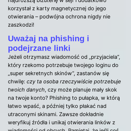
najdroższą biżuterię w sejf i dodatkowo
korzystał z karty magnetycznej do jego
otwierania – podwójna ochrona nigdy nie
zaszkodzi!
Uważaj na phishing i
podejrzane linki
Jeżeli otrzymasz wiadomość od „przyjaciela”,
który rzekomo potrzebuje twojego loginu do
„super sekretnych skinów”, zastanów się
chwilę:
czy ta osoba rzeczywiście potrzebuje
twoich danych
, czy może planuje mały skok
na twoje konto? Phishing to pułapka, w którą
łatwo wpaść, a później tylko płakać nad
utraconymi skinami. Zawsze dokładnie
weryfikuj źródła i unikaj otwierania linków z
wiadomości od obcych. Pamiętaj, że jeśli coś