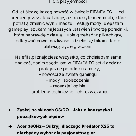
110% przyjemności.
Od lat śledzę każdą nowość w świecie FIFA/EA FC — od
premier, przez aktualizacje, aż po ukryte mechaniki, które
potrafią zmienić wynik meczu. Testuję mody, ulepszam
gameplay, szukam najlepszych ustawień i tworzę poradniki,
które naprawdę działają. Lubię grzebać w plikach gry,
odkrywać nowe możliwości i dzielić się trikami, które
ułatwiają życie graczom.
Na efifa.pl znajdziesz wszystko, co chciałabym sama
znaleźć, zanim spędziłam w FIFA/EA FC setki godzin:
– praktyczne poradniki i analizy,
– nowości ze świata gamingu,
– mody i spolszczenia,
– recenzje i opinie,
– problemy techniczne i ich rozwiązania.
←
Zyskaj na skinach CS:GO – Jak unikać ryzyka i
początkowych błędów
→
Acer 360Hz – Odkryj, dlaczego Predator X25 to
niezbędny wybór dla pasjonatów gier