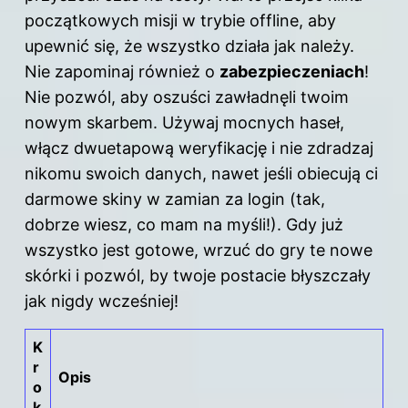
początkowych misji w trybie offline, aby
upewnić się, że wszystko działa jak należy.
Nie zapominaj również o
zabezpieczeniach
!
Nie pozwól, aby oszuści zawładnęli twoim
nowym skarbem. Używaj mocnych haseł,
włącz dwuetapową weryfikację i nie zdradzaj
nikomu swoich danych, nawet jeśli obiecują ci
darmowe skiny w zamian za login (tak,
dobrze wiesz, co mam na myśli!). Gdy już
wszystko jest gotowe, wrzuć do gry te nowe
skórki i pozwól, by twoje postacie błyszczały
jak nigdy wcześniej!
K
r
Opis
o
k