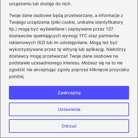
urządzeniu lub dostęp do nich.
Twoje dane osobowe będą przetwarzane, a informacje z
Twojego urządzenia (pliki cookie, unikalne identyfikatory
Jak cieszyć się grami online na
itp.) mogą być wyświetlane i zapisywane przez 137
Androidzie bez lagów: skuteczne porady
dostawców spełniających wymogi TFC oraz partnerów
2026-06-10
reklamowych (62) lub im udostępniane. Mogą też być
wykorzystywane przez tę witrynę lub aplikację. Niektórzy
dostawcy mogę przetwarzać Twoje dane osobowe na
podstawie uzasadnionego interesu. Możesz się na to nie
zgodzić nie akceptując zgody poprzez kliknięcie przycisku
poniżej.
Zaakceptuj
Ustawienia
Odrzuć
Wybór idealnych dysków na gry: który