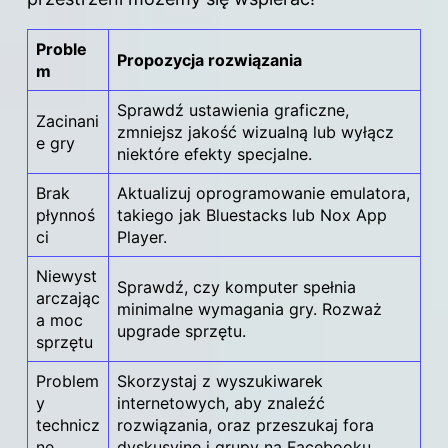
Proble
Propozycja rozwiązania
m
Sprawdź ustawienia graficzne,
Zacinani
zmniejsz jakość wizualną lub wyłącz
e gry
niektóre efekty specjalne.
Brak
Aktualizuj oprogramowanie emulatora,
płynnoś
takiego jak Bluestacks lub Nox App
ci
Player.
Niewyst
Sprawdź, czy komputer spełnia
arczając
minimalne wymagania gry. Rozważ
a moc
upgrade sprzętu.
sprzętu
Problem
Skorzystaj z wyszukiwarek
y
internetowych, aby znaleźć
technicz
rozwiązania, oraz przeszukaj fora
ne
dyskusyjne i grupy na Facebooku.