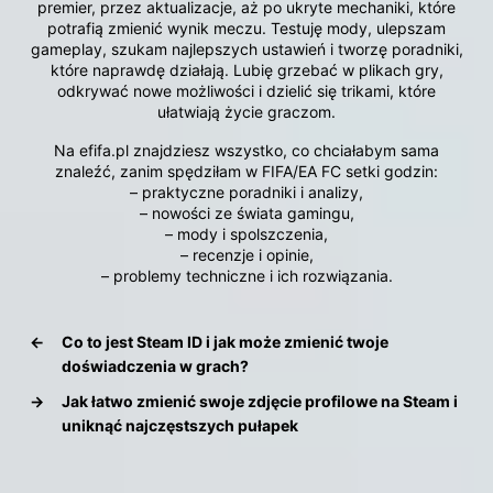
premier, przez aktualizacje, aż po ukryte mechaniki, które
potrafią zmienić wynik meczu. Testuję mody, ulepszam
gameplay, szukam najlepszych ustawień i tworzę poradniki,
które naprawdę działają. Lubię grzebać w plikach gry,
odkrywać nowe możliwości i dzielić się trikami, które
ułatwiają życie graczom.
Na efifa.pl znajdziesz wszystko, co chciałabym sama
znaleźć, zanim spędziłam w FIFA/EA FC setki godzin:
– praktyczne poradniki i analizy,
– nowości ze świata gamingu,
– mody i spolszczenia,
– recenzje i opinie,
– problemy techniczne i ich rozwiązania.
←
Co to jest Steam ID i jak może zmienić twoje
doświadczenia w grach?
→
Jak łatwo zmienić swoje zdjęcie profilowe na Steam i
uniknąć najczęstszych pułapek