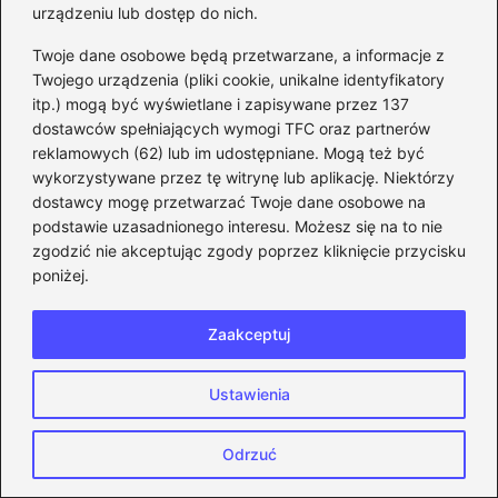
urządzeniu lub dostęp do nich.
Jak cieszyć się grami online na
Twoje dane osobowe będą przetwarzane, a informacje z
Androidzie bez lagów: skuteczne porady
Twojego urządzenia (pliki cookie, unikalne identyfikatory
2026-06-10
itp.) mogą być wyświetlane i zapisywane przez 137
dostawców spełniających wymogi TFC oraz partnerów
reklamowych (62) lub im udostępniane. Mogą też być
wykorzystywane przez tę witrynę lub aplikację. Niektórzy
dostawcy mogę przetwarzać Twoje dane osobowe na
podstawie uzasadnionego interesu. Możesz się na to nie
zgodzić nie akceptując zgody poprzez kliknięcie przycisku
poniżej.
Zaakceptuj
Ustawienia
Wybór idealnych dysków na gry: który
Odrzuć
SSD zagwarantuje maksymalną
wydajność?