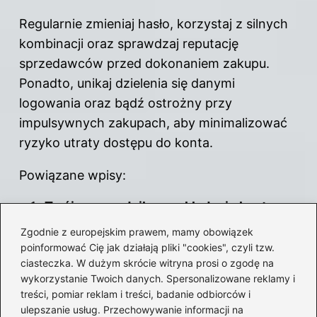
Regularnie zmieniaj hasło, korzystaj z silnych
kombinacji oraz sprawdzaj reputację
sprzedawców przed dokonaniem zakupu.
Ponadto, unikaj dzielenia się danymi
logowania oraz bądź ostrożny przy
impulsywnych zakupach, aby minimalizować
ryzyko utraty dostępu do konta.
Powiązane wpisy:
Twój przewodnik po zakładaniu konta
Steam: jak uniknąć najczęstszych
Zgodnie z europejskim prawem, mamy obowiązek
błędów?
poinformować Cię jak działają pliki "cookies", czyli tzw.
ciasteczka. W dużym skrócie witryna prosi o zgodę na
Udostępnij swoją bibliotekę Steam i graj
wykorzystanie Twoich danych. Spersonalizowane reklamy i
razem z przyjaciółmi!
treści, pomiar reklam i treści, badanie odbiorców i
ulepszanie usług. Przechowywanie informacji na