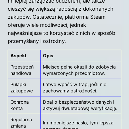
mi lepiej zarządzać budżetem, ale także
cieszyć się większą radością z dokonanych
zakupów. Ostatecznie, platforma Steam
oferuje wiele możliwości, jednak
najważniejsze to korzystać z nich w sposób
przemyślany i ostrożny.
Aspekt
Opis
Przestrzeń
Miejsce pełne okazji do zdobycia
handlowa
wymarzonych przedmiotów.
Pułapki
Łatwo wpaść w trap, jeśli nie
zakupowe
zachowamy ostrożności.
Ochrona
Dbaj o bezpieczeństwo danych i
konta
aktywuj dwuetapową weryfikację.
Regularna
Im mocniejsze hasło, tym lepsza
zmiana
ochrona danych.