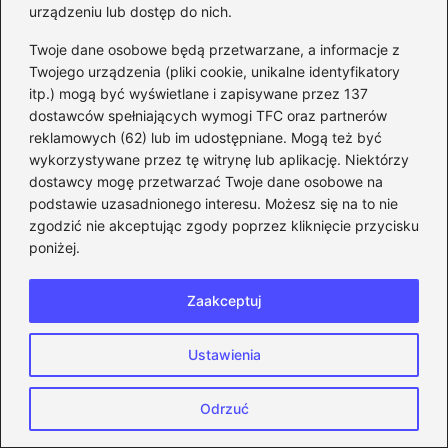
Szybki przewodnik do zwrotu DLC na
urządzeniu lub dostęp do nich.
Steam – odzyskaj pieniądze bez stresu!
Twoje dane osobowe będą przetwarzane, a informacje z
Twojego urządzenia (pliki cookie, unikalne identyfikatory
Odkryj Steam: Dlaczego Ta Platforma
itp.) mogą być wyświetlane i zapisywane przez 137
Jest Must-Have dla Każdego Gracza?
dostawców spełniających wymogi TFC oraz partnerów
reklamowych (62) lub im udostępniane. Mogą też być
Prosty przewodnik: Zmieniaj region
wykorzystywane przez tę witrynę lub aplikację. Niektórzy
Steam bez problemów i ograniczeń krok
dostawcy mogę przetwarzać Twoje dane osobowe na
po kroku
podstawie uzasadnionego interesu. Możesz się na to nie
zgodzić nie akceptując zgody poprzez kliknięcie przycisku
Darmowe gry na Steam: odkryj 7
poniżej.
legalnych sposobów w 2023 roku
Zaakceptuj
Skuteczne metody na rozwiązanie błędu
zapisu na dysku Steam i uniknięcie
Ustawienia
frustracji
Zakładanie konta na Steam: łatwy
Odrzuć
przewodnik dla każdego początkującego