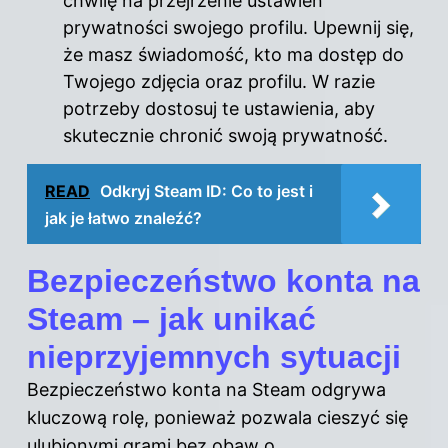
chwilę na przejrzenie ustawień
prywatności swojego profilu. Upewnij się,
że masz świadomość, kto ma dostęp do
Twojego zdjęcia oraz profilu. W razie
potrzeby dostosuj te ustawienia, aby
skutecznie chronić swoją prywatność.
READ
Odkryj Steam ID: Co to jest i
jak je łatwo znaleźć?
Bezpieczeństwo konta na
Steam – jak unikać
nieprzyjemnych sytuacji
Bezpieczeństwo konta na Steam odgrywa
kluczową rolę, ponieważ pozwala cieszyć się
ulubionymi grami bez obaw o