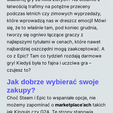
łatwością trafimy na potężne przeceny
podczas letnich czy zimowych wyprzedaży,
które wprowadzą nas w dreszcz emocji! Mówi
się, że to właśnie tam, pod koniec grudnia,
tworzy się ogniwo łączące graczy z
najlepszymi tytułami w cenach, które nawet
najbardziej oszczędni mogą zaakceptować. A
co z Epic? Tam co tydzień rozdają darmowe
gry! Kiedyś była to fajna i uczciwa gra –
czujesz to?
Jak dobrze wybierać swoje
zakupy?
Choć Steam i Epic to wspaniałe opcje, nie
możemy zapominać o
marketplace’ach
takich
jak Kinguin czy G2A. Te strony stanowią