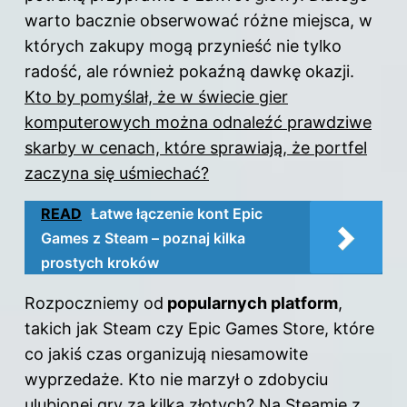
warto bacznie obserwować różne miejsca, w
których zakupy mogą przynieść nie tylko
radość, ale również pokaźną dawkę okazji.
Kto by pomyślał, że w świecie gier
komputerowych można odnaleźć prawdziwe
skarby w cenach, które sprawiają, że portfel
zaczyna się uśmiechać?
READ
Łatwe łączenie kont Epic
Games z Steam – poznaj kilka
prostych kroków
Rozpoczniemy od
popularnych platform
,
takich
jak Steam
czy Epic Games Store, które
co jakiś czas organizują niesamowite
wyprzedaże. Kto nie marzył o zdobyciu
ulubionej gry za kilka złotych? Na Steamie z