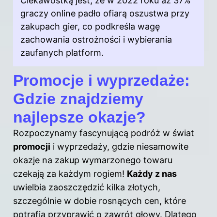
Ciekawostką jest, że w 2022 roku aż 37%
graczy online padło ofiarą oszustwa przy
zakupach gier, co podkreśla wagę
zachowania ostrożności i wybierania
zaufanych platform.
Promocje i wyprzedaże:
Gdzie znajdziemy
najlepsze okazje?
Rozpoczynamy fascynującą podróż w świat
promocji
i wyprzedaży, gdzie niesamowite
okazje na zakup wymarzonego towaru
czekają za każdym rogiem!
Każdy z nas
uwielbia zaoszczędzić kilka złotych,
szczególnie w dobie rosnących cen, które
potrafią przyprawić o zawrót głowy. Dlatego