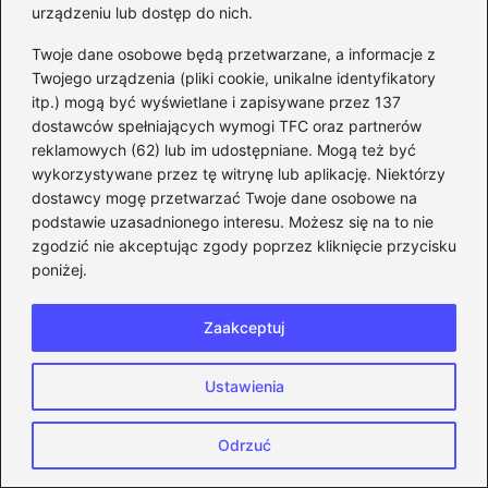
urządzeniu lub dostęp do nich.
→
Sprzedaj swojego zawodnika w FIFA Mobile – prosty
sposób na szybki zarobek monet!
Twoje dane osobowe będą przetwarzane, a informacje z
Twojego urządzenia (pliki cookie, unikalne identyfikatory
itp.) mogą być wyświetlane i zapisywane przez 137
dostawców spełniających wymogi TFC oraz partnerów
Dodaj komentarz
reklamowych (62) lub im udostępniane. Mogą też być
wykorzystywane przez tę witrynę lub aplikację. Niektórzy
dostawcy mogę przetwarzać Twoje dane osobowe na
Twój adres email nie zostanie opublikowany.
Wymagane pola są oznaczone
*
podstawie uzasadnionego interesu. Możesz się na to nie
zgodzić nie akceptując zgody poprzez kliknięcie przycisku
Komentarz
*
poniżej.
Zaakceptuj
Ustawienia
Nazwa
*
Odrzuć