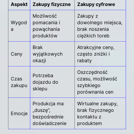
Aspekt
Zakupy fizyczne
Zakupy cyfrowe
Możliwość
Zakupy z
Wygod
pomacania i
dowolnego miejsca,
a
powąchania
brak noszenia
produktów
ciężkich toreb
Brak
Atrakcyjne ceny,
Ceny
wyjątkowych
często zniżki i
okazji
rabaty
Oszczędność
Potrzeba
Czas
czasu, możliwość
dojazdu do
zakupu
szybkiego
sklepu
porównania cen
Produkcja ma
Wirtualne zakupy,
„duszę”,
brak fizycznego
Emocje
bezpośrednie
kontaktu z
doświadczenie
produktem