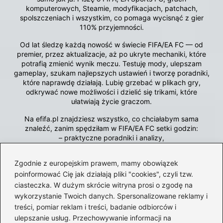
komputerowych, Steamie, modyfikacjach, patchach,
spolszczeniach i wszystkim, co pomaga wycisnąć z gier
110% przyjemności.
Od lat śledzę każdą nowość w świecie FIFA/EA FC — od
premier, przez aktualizacje, aż po ukryte mechaniki, które
potrafią zmienić wynik meczu. Testuję mody, ulepszam
gameplay, szukam najlepszych ustawień i tworzę poradniki,
które naprawdę działają. Lubię grzebać w plikach gry,
odkrywać nowe możliwości i dzielić się trikami, które
ułatwiają życie graczom.
Na efifa.pl znajdziesz wszystko, co chciałabym sama
znaleźć, zanim spędziłam w FIFA/EA FC setki godzin:
– praktyczne poradniki i analizy,
– nowości ze świata gamingu,
– mody i spolszczenia,
Zgodnie z europejskim prawem, mamy obowiązek
– recenzje i opinie,
poinformować Cię jak działają pliki "cookies", czyli tzw.
– problemy techniczne i ich rozwiązania.
ciasteczka. W dużym skrócie witryna prosi o zgodę na
wykorzystanie Twoich danych. Spersonalizowane reklamy i
←
Spolszczenie do A Way Out na Origin – Przewodnik,
treści, pomiar reklam i treści, badanie odbiorców i
jak zrealizować to bez problemów
ulepszanie usług. Przechowywanie informacji na