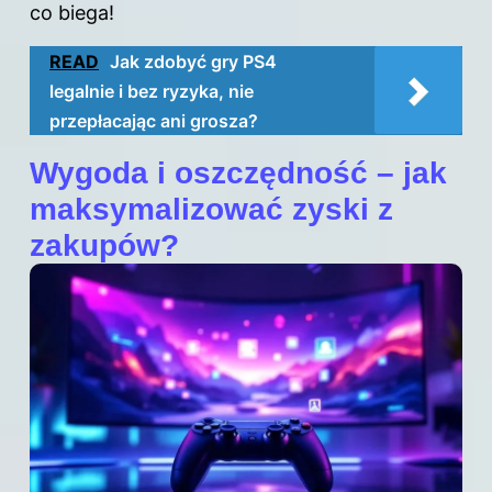
co biega!
READ
Jak zdobyć gry PS4
legalnie i bez ryzyka, nie
przepłacając ani grosza?
Wygoda i oszczędność – jak
maksymalizować zyski z
zakupów?