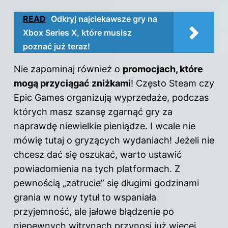
READ
Odkryj najciekawsze gry na
Xbox Series X, które musisz
poznać już teraz!
Nie zapominaj również o
promocjach, które
mogą przyciągać zniżkami
! Często Steam czy
Epic Games organizują wyprzedaże, podczas
których masz szansę zgarnąć gry za
naprawdę niewielkie pieniądze. I wcale nie
mówię tutaj o gryzących wydaniach! Jeżeli nie
chcesz dać się oszukać, warto ustawić
powiadomienia na tych platformach. Z
pewnością „zatrucie” się długimi godzinami
grania w nowy tytuł to wspaniała
przyjemność, ale jałowe błądzenie po
niepewnych witrynach przynosi już więcej