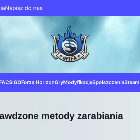
ia
Napisz do nas
IFA
CS:GO
Forza Horizon
Gry
Modyfikacje
Spolszczenia
Steam
rawdzone metody zarabiania