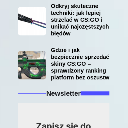
Odkryj skuteczne
techniki: jak lepiej
strzelać w CS:GO i
unikać najczęstszych
błędów
Gdzie i jak
bezpiecznie sprzedać
skiny CS:GO –
sprawdzony ranking
platform bez oszustw
Newsletter
Zapisz się do