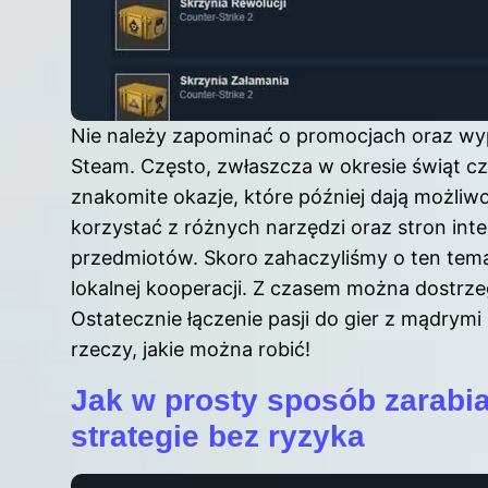
Nie należy zapominać o promocjach oraz wyp
Steam. Często, zwłaszcza w okresie świąt c
znakomite okazje, które później dają możli
korzystać z różnych narzędzi oraz stron int
przedmiotów. Skoro zahaczyliśmy o ten tem
lokalnej kooperacji
. Z czasem można dostrzega
Ostatecznie łączenie pasji do gier z mądrymi 
rzeczy, jakie można robić!
Jak w prosty sposób zarabi
strategie bez ryzyka