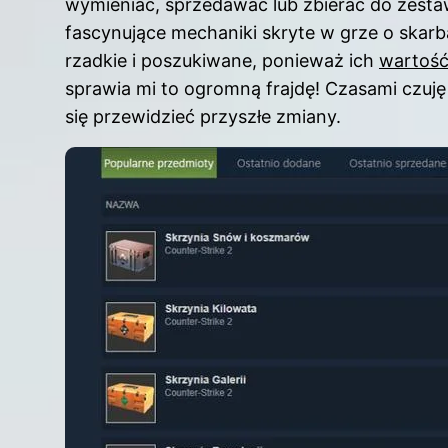
wymieniać, sprzedawać lub zbierać do zestawu
fascynujące mechaniki skryte w grze o skar
rzadkie i poszukiwane, ponieważ ich
wartość
sprawia mi to ogromną frajdę! Czasami czuję 
się przewidzieć przyszłe zmiany.