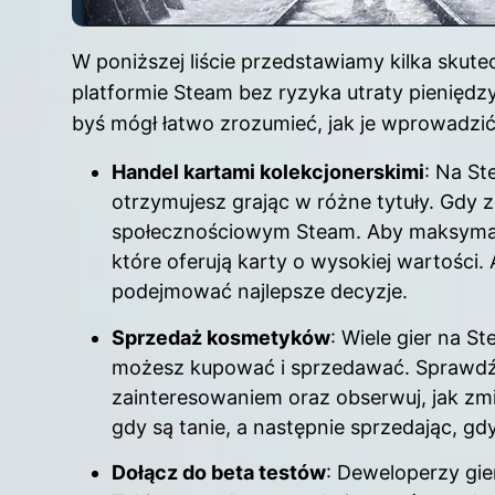
W poniższej liście przedstawiamy kilka skute
platformie Steam bez ryzyka utraty pienięd
byś mógł łatwo zrozumieć, jak je wprowadzić
Handel kartami kolekcjonerskimi
: Na St
otrzymujesz grając w różne tytuły. Gdy z
społecznościowym Steam. Aby maksymaliz
które oferują karty o wysokiej wartości. 
podejmować najlepsze decyzje.
Sprzedaż kosmetyków
: Wiele gier na S
możesz kupować i sprzedawać. Sprawdź,
zainteresowaniem oraz obserwuj, jak zmie
gdy są tanie, a następnie sprzedając, gd
Dołącz do beta testów
: Deweloperzy gie