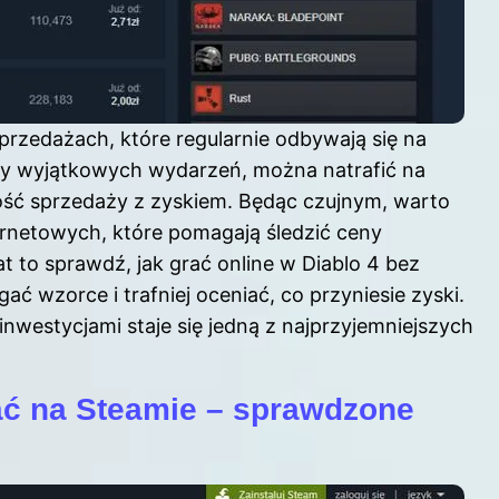
rzedażach, które regularnie odbywają się na
zy wyjątkowych wydarzeń, można natrafić na
wość sprzedaży z zyskiem. Będąc czujnym, warto
ernetowych, które pomagają śledzić ceny
at to sprawdź,
jak grać online w Diablo 4 bez
ć wzorce i trafniej oceniać, co przyniesie zyski.
inwestycjami staje się jedną z najprzyjemniejszych
ać na Steamie – sprawdzone