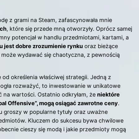
dę z grami na Steam, zafascynowała mnie
ych
, które się przede mną otworzyły. Oprócz samej
omny potencjał w handlu przedmiotami, kartami, a
 jest dobre zrozumienie rynku
oraz bieżące
a może wydawać się chaotyczna, z pewnością
od określenia właściwej strategii. Jedną z
mogła rozważyć, to inwestowanie w unikatowe
ć na wartości. Ostatnio odkryłam, że
niektóre
lobal Offensive”, mogą osiągać zawrotne ceny
.
u groszy w popularne tytuły oraz uważne
rzedmiotów. Kluczem do sukcesu bywa chwilowe
obecnie cieszy się modą i jakie przedmioty mogą