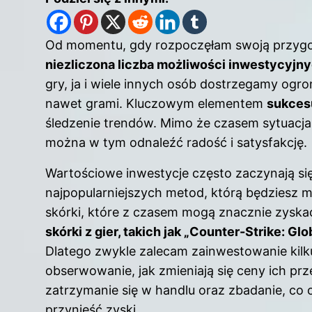
Od momentu, gdy rozpoczęłam swoją przygo
niezliczona liczba możliwości inwestycyjn
gry, ja i wiele innych osób dostrzegamy ogr
nawet grami. Kluczowym elementem
sukcesu
śledzenie trendów. Mimo że czasem sytuacj
można w tym odnaleźć radość i satysfakcję.
Wartościowe inwestycje często zaczynają się 
najpopularniejszych metod, którą będziesz 
skórki, które z czasem mogą znacznie zyska
skórki z gier, takich jak „Counter-Strike: G
Dlatego zwykle zalecam zainwestowanie kilk
obserwowanie, jak zmieniają się ceny ich p
zatrzymanie się w handlu oraz zbadanie, co 
przynieść zyski.