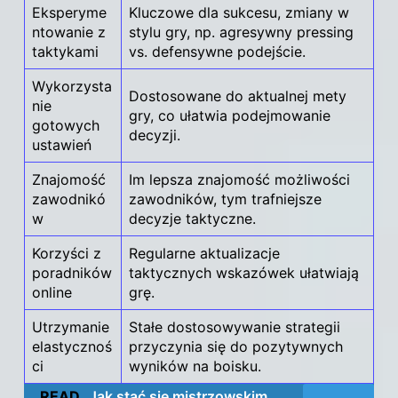
Eksperyme
Kluczowe dla sukcesu, zmiany w
ntowanie z
stylu gry, np. agresywny pressing
taktykami
vs. defensywne podejście.
Wykorzysta
Dostosowane do aktualnej mety
nie
gry, co ułatwia podejmowanie
gotowych
decyzji.
ustawień
Znajomość
Im lepsza znajomość możliwości
zawodnikó
zawodników, tym trafniejsze
w
decyzje taktyczne.
Korzyści z
Regularne aktualizacje
poradników
taktycznych wskazówek ułatwiają
online
grę.
Utrzymanie
Stałe dostosowywanie strategii
elastycznoś
przyczynia się do pozytywnych
ci
wyników na boisku.
READ
Jak stać się mistrzowskim