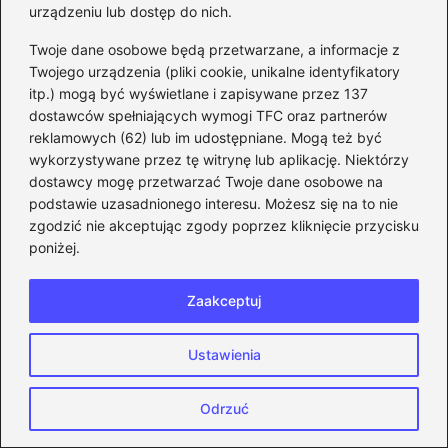
Komentarz
*
urządzeniu lub dostęp do nich.
Twoje dane osobowe będą przetwarzane, a informacje z
Twojego urządzenia (pliki cookie, unikalne identyfikatory
itp.) mogą być wyświetlane i zapisywane przez 137
dostawców spełniających wymogi TFC oraz partnerów
reklamowych (62) lub im udostępniane. Mogą też być
wykorzystywane przez tę witrynę lub aplikację. Niektórzy
Nazwa
*
dostawcy mogę przetwarzać Twoje dane osobowe na
podstawie uzasadnionego interesu. Możesz się na to nie
zgodzić nie akceptując zgody poprzez kliknięcie przycisku
Adres email
*
poniżej.
Zaakceptuj
Witryna internetowa
Ustawienia
Zapamiętaj moje dane w tej przeglądarce
Odrzuć
podczas pisania kolejnych komentarzy.