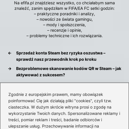
Na efifa.pl znajdziesz wszystko, co chciałabym sama
znaleźć, zanim spędziłam w FIFA/EA FC setki godzin:
– praktyczne poradniki i analizy,
– nowości ze świata gamingu,
– mody i spolszczenia,
– recenzje i opinie,
– problemy techniczne i ich rozwiązania.
←
Sprzedaż konta Steam bez ryzyka oszustwa –
sprawdź nasz przewodnik krok po kroku
→
Bezproblemowe skanowanie kodów QR w Steam – jak
aktywować z sukcesem?
Zgodnie z europejskim prawem, mamy obowiązek
Dodaj komentarz
poinformować Cię jak działają pliki "cookies", czyli tzw.
ciasteczka. W dużym skrócie witryna prosi o zgodę na
wykorzystanie Twoich danych. Spersonalizowane reklamy i
Twój adres email nie zostanie opublikowany.
treści, pomiar reklam i treści, badanie odbiorców i
Wymagane pola są oznaczone
*
ulepszanie usług. Przechowywanie informacji na