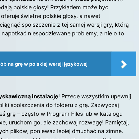
dodają polskie głosy! Przykładem może być
feruje świetne polskie głosy, a nawet
iągnąć spolszczenie z tej samej wersji gry, którą
napotkać niespodziewane problemy, a nie o to
b na grę w polskiej wersji językowej
yskawiczną instalację
! Przede wszystkim upewnij
pliki spolszczenia do folderu z grą. Zazwyczaj
łeś grę – często w Program Files lub w katalogu
.exe, uruchom go, ale zachowaj rozwagę! Pamiętaj,
ych plików, ponieważ lepiej dmuchać na zimne.