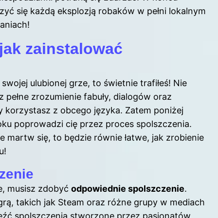
szyć się każdą eksplozją robaków w pełni lokalnym
aniach!
jak zainstalować
wojej ulubionej grze, to świetnie trafiłeś! Nie
z pełne zrozumienie fabuły, dialogów oraz
 korzystasz z obcego języka. Zatem poniżej
roku poprowadzi cię przez proces spolszczenia.
 martw się, to będzie równie łatwe, jak zrobienie
u!
zenie
ze, musisz zdobyć
odpowiednie spolszczenie
.
grą, takich jak Steam oraz różne grupy w mediach
źć spolszczenia stworzone przez pasjonatów,