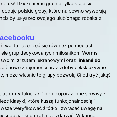
sztuki! Dzięki niemu gra nie tylko staje się
 dodaje polskie głosy, które na pewno wywołają
hciałby usłyszeć swojego ulubionego robaka z
 Facebooku
ań, warto rozejrzeć się również po mediach
wiele grup dedykowanych miłośnikom Worms
ę swoimi zrzutami ekranowymi oraz
linkami do
iązać nowe znajomości oraz zdobyć ekskluzywne
e, może właśnie te grupy pozwolą Ci odkryć jakąś
latformy takie jak Chomikuj oraz inne serwisy z
ć klasyki, które kuszą funkcjonalnością i
 zawsze weryfikować źródło i zwracać uwagę na
niespodzianki potrafią się zdarzać. W końcu