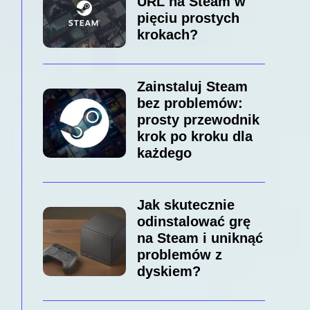
URL na Steam w
pięciu prostych
krokach?
Zainstaluj Steam
bez problemów:
prosty przewodnik
krok po kroku dla
każdego
Jak skutecznie
odinstalować grę
na Steam i uniknąć
problemów z
dyskiem?