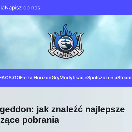
ia
Napisz do nas
IFA
CS:GO
Forza Horizon
Gry
Modyfikacje
Spolszczenia
Steam
eddon: jak znaleźć najlepsze
czące pobrania