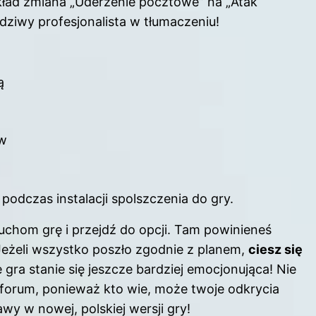
kład zmiana „Uderzenie pocztowe” na „Atak
dziwy profesjonalista w tłumaczeniu!
ą
ów
odczas instalacji spolszczenia do gry.
ruchom grę i przejdź do opcji. Tam powinieneś
Jeżeli wszystko poszło zgodnie z planem,
ciesz się
e gra stanie się jeszcze bardziej emocjonująca! Nie
 forum, ponieważ kto wie, może twoje odkrycia
 w nowej, polskiej wersji gry!