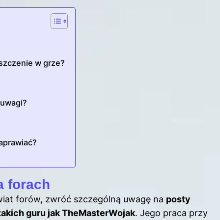
lszczenie w grze?
e uwagi?
naprawiać?
 forach
świat forów, zwróć szczególną uwagę na
posty
takich guru jak TheMasterWojak
. Jego praca przy