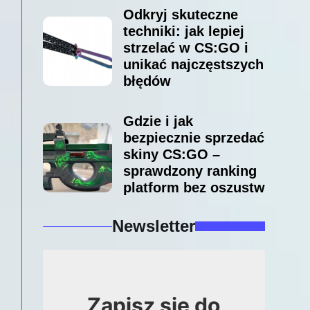
Odkryj skuteczne
techniki: jak lepiej
strzelać w CS:GO i
unikać najczęstszych
błędów
Gdzie i jak
bezpiecznie sprzedać
skiny CS:GO –
sprawdzony ranking
platform bez oszustw
Newsletter
Zapisz się do