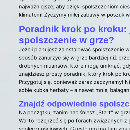
najważniejsze, aby dzięki spolszczeniom cie
klimatem! Życzymy miłej zabawy w poszukiw
Poradnik krok po kroku: 
spolszczenie w grze?
Jeżeli planujesz zainstalować spolszczenie w s
sposób zanurzyć się w grze bardziej niż prze
drobnych niuansów, które mogą umknąć, gdy
znajdziesz prosty poradnik, który krok po k
Przygotuj się, ponieważ zaraz zaczynamy! Nie
sobie kubka herbaty – a nawet mniej bałagan
Znajdź odpowiednie spolszc
Na początku, zanim naciśniesz „Start” w gr
Warto rozejrzeć się po forach związanych z 
społecznościowych. Często można tam znale