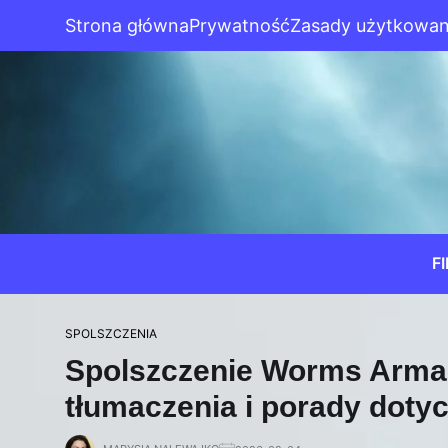
Strona główna
Prywatność
Zasady użytkowan
F
SPOLSZCZENIA
Spolszczenie Worms Armag
tłumaczenia i porady doty