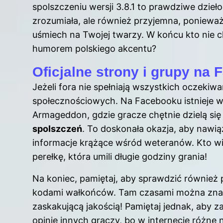
spolszczeniu wersji 3.8.1 to prawdziwe dzieło 
zrozumiała, ale również przyjemna, ponieważ
uśmiech na Twojej twarzy. W końcu kto nie c
humorem polskiego akcentu?
Oficjalne strony i grupy na
Jeżeli fora nie spełniają wszystkich oczekiw
społecznościowych. Na Facebooku istnieje 
Armageddon, gdzie gracze chętnie dzielą si
spolszczeń
. To doskonała okazja, aby naw
informacje krążące wśród weteranów. Kto wi
perełkę, która umili długie godziny grania!
Na koniec, pamiętaj, aby sprawdzić również p
kodami wałkońców. Tam czasami można znaleź
zaskakującą jakością! Pamiętaj jednak, aby
opinie innych graczy, bo w internecie różne 