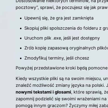
Dostosowanie niektórych terminów, na przy
pocztowy”, sprawi, że poczujesz się jak praw
Upewnij się, że gra jest zamknięta
Skopiuj pliki
spolszczenia
do folderu z gr
Uruchom plik .exe, jeśli jest dostępny
Zrób kopię zapasową oryginalnych plik
Zmodyfikuj terminy, jeśli chcesz
Powyżej przedstawione kroki będą pomocne p
Kiedy wszystkie pliki są na swoim miejscu, u
znaleźć możliwość zmiany języka na polski. 
nowymi tekstami i głosami
, które sprawią, ż
zapomnij podzielić się swoimi wrażeniami na
pomogą innym graczom? Życzymy miłej zabawy