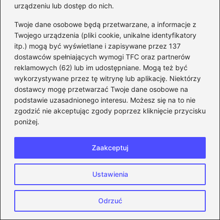
urządzeniu lub dostęp do nich.
Twoje dane osobowe będą przetwarzane, a informacje z
Twojego urządzenia (pliki cookie, unikalne identyfikatory
itp.) mogą być wyświetlane i zapisywane przez 137
dostawców spełniających wymogi TFC oraz partnerów
reklamowych (62) lub im udostępniane. Mogą też być
CS:GO
wykorzystywane przez tę witrynę lub aplikację. Niektórzy
dostawcy mogę przetwarzać Twoje dane osobowe na
Wskazówki, jak skutecznie
podstawie uzasadnionego interesu. Możesz się na to nie
użyć komendy na
zgodzić nie akceptując zgody poprzez kliknięcie przycisku
pogrubiony celownik w AWP,
poniżej.
aby poprawić celność
Zaakceptuj
Major CS:GO tabela – Odkryj
najnowsze wyniki i
Ustawienia
statystyki turniejów
Odrzuć