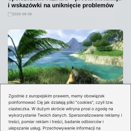
i wskazówki na uniknięcie problemów
2026-06-06
Zgodnie z europejskim prawem, mamy obowiązek
Spolszczenie Far Cry 5: Jak uzyskać
poinformować Cię jak działają pliki "cookies", czyli tzw.
oficjalne tłumaczenie i najlepsze
ciasteczka. W dużym skrócie witryna prosi o zgodę na
darmowe modyfikacje językowe
wykorzystanie Twoich danych. Spersonalizowane reklamy i
2026-05-31
treści, pomiar reklam i treści, badanie odbiorców i
ulepszanie usług. Przechowywanie informacji na