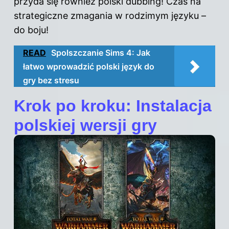
przyda się również polski dubbing! Czas na
strategiczne zmagania w rodzimym języku –
do boju!
READ
Spolszczanie Sims 4: Jak
łatwo wprowadzić polski język do
gry bez stresu
Krok po kroku: Instalacja
polskiej wersji gry