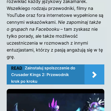
rozwikłać każdy językowy zakamarek.
Wszelkiego rodzaju przewodniki, filmy na
YouTube oraz fora internetowe wypełnione są
cennymi wskazówkami.
Nie zapominaj także
o grupach na Facebooku
– tam zyskasz nie
tylko porady, ale także możliwość
uczestniczenia w rozmowach z innymi
entuzjastami, którzy z pasją angażują się w tę
grę.
READ
Zainstaluj spolszczenie do
Crusader Kings 2: Przewodnik
krok po kroku