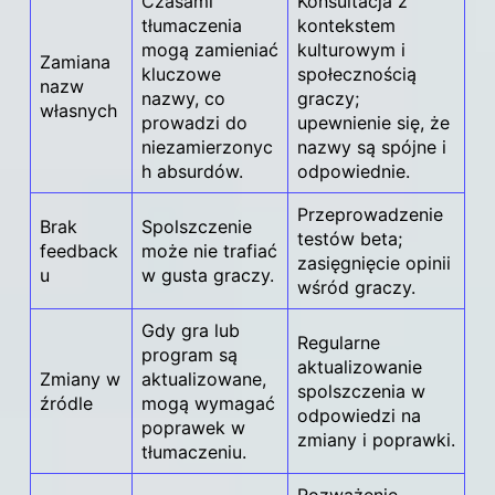
Czasami
Konsultacja z
tłumaczenia
kontekstem
mogą zamieniać
kulturowym i
Zamiana
kluczowe
społecznością
nazw
nazwy, co
graczy;
własnych
prowadzi do
upewnienie się, że
niezamierzonyc
nazwy są spójne i
h absurdów.
odpowiednie.
Przeprowadzenie
Brak
Spolszczenie
testów beta;
feedback
może nie trafiać
zasięgnięcie opinii
u
w gusta graczy.
wśród graczy.
Gdy gra lub
Regularne
program są
aktualizowanie
Zmiany w
aktualizowane,
spolszczenia w
źródle
mogą wymagać
odpowiedzi na
poprawek w
zmiany i poprawki.
tłumaczeniu.
Rozważenie