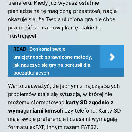
transferu. Kiedy już wydasz ostatnie
pieniądze na tę magiczną przestrzeń, nagle
okazuje się, że Twoja ulubiona gra nie chce
przenieść się na nową kartę. Jakie to
frustrujące!
READ
Doskonal swoje
umiejętności: sprawdzone metody,
jak nauczyć się gry na perkusji dla
początkujących
Warto zauważyć, że jednym z najczęstszych
problemów staje się sytuacja, w której nie
możemy sformatować
karty SD zgodnie z
wymaganiami konsoli
czy telefonu. Karty SD
mają swoje preferencje i czasami wymagają
formatu exFAT, innym razem FAT32.