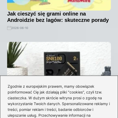
Jak cieszyć się grami online na
Androidzie bez lagów: skuteczne porady
2026-06-10
Zgodnie z europejskim prawem, mamy obowiązek
poinformować Cię jak działają pliki "cookies", czyli tzw.
ciasteczka. W dużym skrócie witryna prosi o zgodę na
wykorzystanie Twoich danych. Spersonalizowane reklamy i
treści, pomiar reklam i treści, badanie odbiorców i
Wybór idealnych dysków na gry: który
ulepszanie usług. Przechowywanie informacji na
SSD zagwarantuje maksymalną