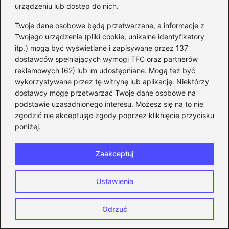
urządzeniu lub dostęp do nich.
wydajność?
Twoje dane osobowe będą przetwarzane, a informacje z
2026-06-06
Twojego urządzenia (pliki cookie, unikalne identyfikatory
itp.) mogą być wyświetlane i zapisywane przez 137
dostawców spełniających wymogi TFC oraz partnerów
reklamowych (62) lub im udostępniane. Mogą też być
wykorzystywane przez tę witrynę lub aplikację. Niektórzy
dostawcy mogę przetwarzać Twoje dane osobowe na
podstawie uzasadnionego interesu. Możesz się na to nie
zgodzić nie akceptując zgody poprzez kliknięcie przycisku
poniżej.
Zaakceptuj
Ustawienia
Esport: jakie gry kształtują przyszłość
rywalizacji elektronicznej?
Odrzuć
2026-06-06