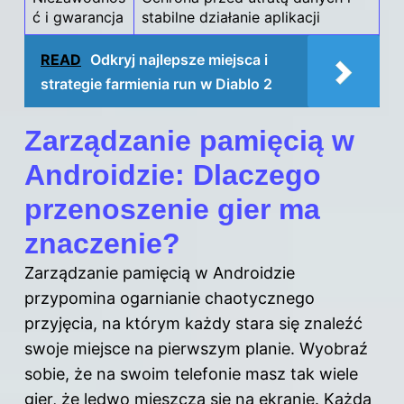
ć i gwarancja
stabilne działanie aplikacji
READ
Odkryj najlepsze miejsca i
strategie farmienia run w Diablo 2
Zarządzanie pamięcią w
Androidzie: Dlaczego
przenoszenie gier ma
znaczenie?
Zarządzanie pamięcią w Androidzie
przypomina ogarnianie chaotycznego
przyjęcia, na którym każdy stara się znaleźć
swoje miejsce na pierwszym planie. Wyobraź
sobie, że na swoim telefonie masz tak wiele
gier, że ledwo mieszczą się na ekranie. Każda