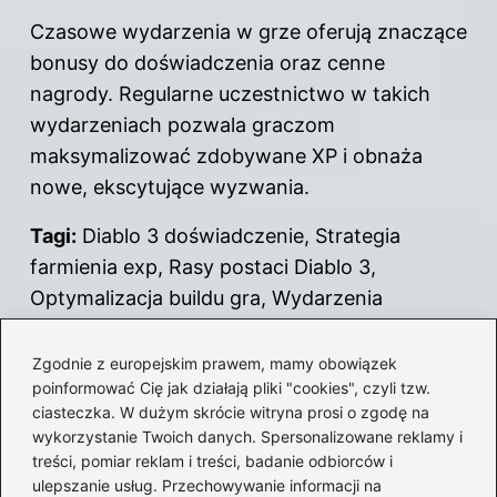
Czasowe wydarzenia w grze oferują znaczące
bonusy do doświadczenia oraz cenne
nagrody. Regularne uczestnictwo w takich
wydarzeniach pozwala graczom
maksymalizować zdobywane XP i obnaża
nowe, ekscytujące wyzwania.
Tagi:
Diablo 3 doświadczenie, Strategia
farmienia exp, Rasy postaci Diablo 3,
Optymalizacja buildu gra, Wydarzenia
grupowe rajdy.
Zgodnie z europejskim prawem, mamy obowiązek
Powiązane wpisy:
poinformować Cię jak działają pliki "cookies", czyli tzw.
ciasteczka. W dużym skrócie witryna prosi o zgodę na
Odkryj zasady gry sombrero czy melonik
wykorzystanie Twoich danych. Spersonalizowane reklamy i
– sekrety i strategie, które musisz znać
treści, pomiar reklam i treści, badanie odbiorców i
ulepszanie usług. Przechowywanie informacji na