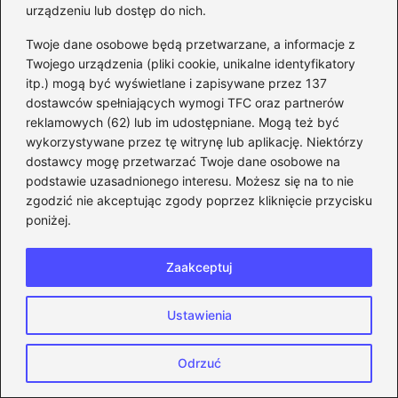
Odkryj fascynujący świat kulinarnych
urządzeniu lub dostęp do nich.
wyzwań w grach co się gotuje
Twoje dane osobowe będą przetwarzane, a informacje z
Twojego urządzenia (pliki cookie, unikalne identyfikatory
Odkryj Szkołę Latania: Sekrety Smoczej
itp.) mogą być wyświetlane i zapisywane przez 137
Gry, Które Zaskoczą Niejednego Gracza
dostawców spełniających wymogi TFC oraz partnerów
reklamowych (62) lub im udostępniane. Mogą też być
Topowe gry na kierownice PC, których
wykorzystywane przez tę witrynę lub aplikację. Niektórzy
nie możesz przegapić w 2023 roku
dostawcy mogę przetwarzać Twoje dane osobowe na
podstawie uzasadnionego interesu. Możesz się na to nie
Fajne gry w sieci, które z pewnością
zgodzić nie akceptując zgody poprzez kliknięcie przycisku
pokochasz i musisz wypróbować
poniżej.
Odkryj tajemnice niesamowitych
Zaakceptuj
mechanik w grze przygodowej o
skarbach
Ustawienia
Gry z PS3 na PS4 – co musisz wiedzieć o
ich kompatybilności?
Odrzuć
Bezpieczne wprowadzanie skinów na