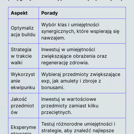
Aspekt
Porady
Wybór klas i umiejętności
Optymaliz
synergicznych, które wspierają się
acja buildu
nawzajem.
Strategia
Inwestuj w umiejętności
w trakcie
zwiększające obrażenia oraz
walki
regenerację zdrowia.
Wykorzyst
Wybieraj przedmioty zwiększające
anie
exp, jak amulety i zbroje z
ekwipunku
bonusami.
Jakość
Inwestuj w wartościowe
przedmiot
przedmioty zamiast kilku
ów
przeciętnych.
Testuj różnorodne umiejętności i
Eksperyme
strategie, aby znaleźć najlepsze
ntowanie