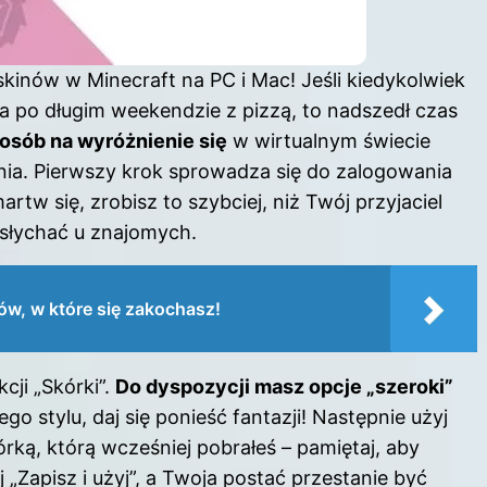
inów w Minecraft na PC i Mac! Jeśli kiedykolwiek
a po długim weekendzie z pizzą, to nadszedł czas
osób na wyróżnienie się
w wirtualnym świecie
nia. Pierwszy krok sprowadza się do zalogowania
artw się, zrobisz to szybciej, niż Twój przyjaciel
 słychać u znajomych.
w, w które się zakochasz!
cji „Skórki”.
Do dyspozycji masz opcje „szeroki”
o stylu, daj się ponieść fantazji! Następnie użyj
órką, którą wcześniej pobrałeś – pamiętaj, aby
 „Zapisz i użyj”, a Twoja postać przestanie być