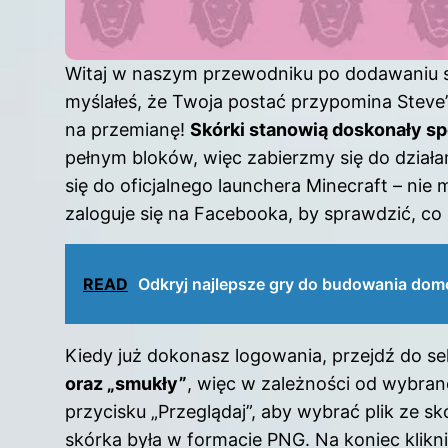
Witaj w naszym przewodniku po dodawaniu sk
myślałeś, że Twoja postać przypomina Steve’
na przemianę!
Skórki stanowią doskonały sp
pełnym bloków, więc zabierzmy się do działa
się do oficjalnego launchera Minecraft – nie m
zaloguje się na Facebooka, by sprawdzić, co
READ
Odkryj najlepsze gry do budowania domó
Kiedy już dokonasz logowania, przejdź do sek
oraz „smukły”
, więc w zależności od wybraneg
przycisku „Przeglądaj”, aby wybrać plik ze sk
skórka była w formacie PNG. Na koniec kliknij