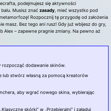
ecrafta, podejmujesz się aktywności
 balu. Musisz znać
zasady
, mieć wszystko pod
metamorfozę! Rozpocznij tę przygodę od założenia
nie masz. Bez tego ani rusz! Gdy już wbijesz do gry,
lub Alex – zapewne pragnie zmiany. Na pewno aż
by rozpocząć dodawanie
skinów
.
e lub stwórz własną za pomocą kreatorów
aunchera, aby wgrać nowego skina, wybierając
 „Klasyczne skórki” w „Przebieralni” i załaduj