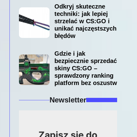
Odkryj skuteczne
techniki: jak lepiej
strzelać w CS:GO i
unikać najczęstszych
błędów
Gdzie i jak
bezpiecznie sprzedać
skiny CS:GO –
sprawdzony ranking
platform bez oszustw
Newsletter
Zapisz się do