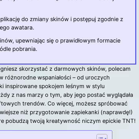
plikację do zmiany skinów i postępuj zgodnie z
jego awatara.
nów, upewniając się o prawidłowym formacie
ródle pobrania.
pragniesz skorzystać z darmowych skinów, polecam
e w różnorodne wspaniałości – od uroczych
ki inspirowane spokojem leśnym w stylu
ażdy z nas marzy o tym, aby jego postać wyglądała
ftowych trendów. Co więcej, możesz spróbować
twiejsze niż przygotowanie zapiekanki (naprawdę!)
tóre pobudzą twoją kreatywność niczym epickie TNT!