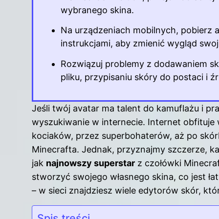
wybranego skina.
Na urządzeniach mobilnych, pobierz a
instrukcjami, aby zmienić wygląd swo
Rozwiązuj problemy z dodawaniem ski
pliku, przypisaniu skóry do postaci i ź
Jeśli twój avatar ma talent do kamuflażu i 
wyszukiwanie w internecie. Internet obfituj
kociaków, przez superbohaterów, aż po skór
Minecrafta. Jednak, przyznajmy szczerze, k
jak
najnowszy superstar
z czołówki Minecra
stworzyć swojego własnego skina, co jest ła
– w sieci znajdziesz wiele edytorów skór, k
Spis treści