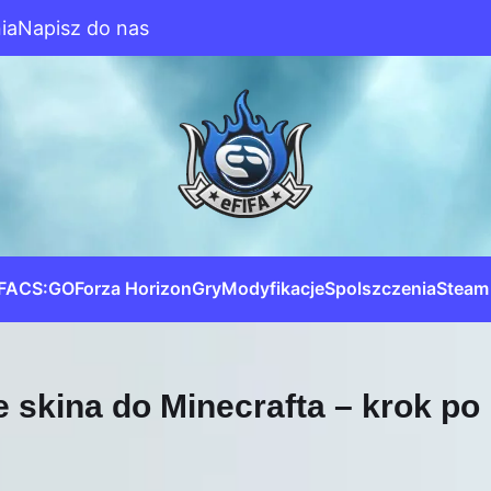
ia
Napisz do nas
IFA
CS:GO
Forza Horizon
Gry
Modyfikacje
Spolszczenia
Steam
skina do Minecrafta – krok po